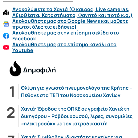
Ανακαλύψετε τα Χανιά (O καιρός, Live cameras,
Αξιοθέατα, Καταστήματα, Φαγητό και ποτό κ.α.)
Ακολουθήστε μας στο Google News και μάθετε
πρώτοι όλες τις ειδήσεις!
Ακολουθήστε μας στην επίσημη σελίδα στο
Facebook
Ακολουθήστε μας στο επίσημο κανάλι στο
Youtube
Δημοφιλή
Θλίψη για γνωστό πνευμονολόγο της Κρήτης –
Πέθανε στα ΤΕΠ του Νοσοκομείου Χανίων
Χανιά: Έφοδος της ΟΠΚΕ σε γραφείο Χανιώτη
δικηγόρου – Ράβδοι χρυσού, λίρες, συνομιλίες
«ηλεκτροσόκ» με τον ιατροδικαστή!
Χανιά: Συνέλαβαν ιδιοκτήτες καντίνας για