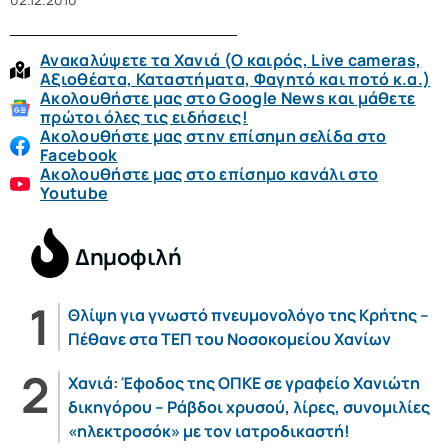
Ανακαλύψετε τα Χανιά (O καιρός, Live cameras,
Αξιοθέατα, Καταστήματα, Φαγητό και ποτό κ.α.)
Ακολουθήστε μας στο Google News και μάθετε
πρώτοι όλες τις ειδήσεις!
Ακολουθήστε μας στην επίσημη σελίδα στο
Facebook
Ακολουθήστε μας στο επίσημο κανάλι στο
Youtube
Δημοφιλή
Θλίψη για γνωστό πνευμονολόγο της Κρήτης –
Πέθανε στα ΤΕΠ του Νοσοκομείου Χανίων
Χανιά: Έφοδος της ΟΠΚΕ σε γραφείο Χανιώτη
δικηγόρου – Ράβδοι χρυσού, λίρες, συνομιλίες
«ηλεκτροσόκ» με τον ιατροδικαστή!