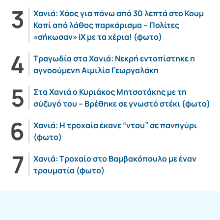
Χανιά: Χάος για πάνω από 30 λεπτά στο Κουμ
Καπί από λάθος παρκάρισμα – Πολίτες
«σήκωσαν» ΙΧ με τα χέρια! (φωτο)
Τραγωδία στα Χανιά: Νεκρή εντοπίστηκε η
αγνοούμενη Αιμιλία Γεωργαλάκη
Στα Χανιά ο Κυριάκος Μητσοτάκης με τη
σύζυγό του – Βρέθηκε σε γνωστό στέκι (φωτο)
Χανιά: Η τροχαία έκανε “ντου” σε πανηγύρι
(φωτο)
Χανιά: Τροχαίο στο Βαμβακόπουλο με έναν
τραυματία (φωτο)