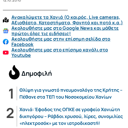
Ανακαλύψετε τα Χανιά (O καιρός, Live cameras,
Αξιοθέατα, Καταστήματα, Φαγητό και ποτό κ.α.)
Ακολουθήστε μας στο Google News και μάθετε
πρώτοι όλες τις ειδήσεις!
Ακολουθήστε μας στην επίσημη σελίδα στο
Facebook
Ακολουθήστε μας στο επίσημο κανάλι στο
Youtube
Δημοφιλή
Θλίψη για γνωστό πνευμονολόγο της Κρήτης –
Πέθανε στα ΤΕΠ του Νοσοκομείου Χανίων
Χανιά: Έφοδος της ΟΠΚΕ σε γραφείο Χανιώτη
δικηγόρου – Ράβδοι χρυσού, λίρες, συνομιλίες
«ηλεκτροσόκ» με τον ιατροδικαστή!