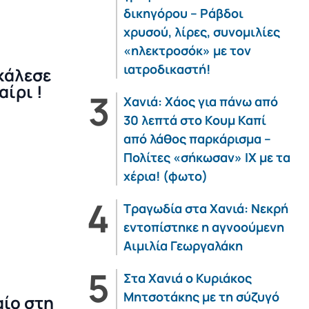
δικηγόρου – Ράβδοι
χρυσού, λίρες, συνομιλίες
«ηλεκτροσόκ» με τον
ιατροδικαστή!
κάλεσε
αίρι !
Χανιά: Χάος για πάνω από
30 λεπτά στο Κουμ Καπί
από λάθος παρκάρισμα –
Πολίτες «σήκωσαν» ΙΧ με τα
χέρια! (φωτο)
Τραγωδία στα Χανιά: Νεκρή
εντοπίστηκε η αγνοούμενη
Αιμιλία Γεωργαλάκη
Στα Χανιά ο Κυριάκος
Μητσοτάκης με τη σύζυγό
αίο στη