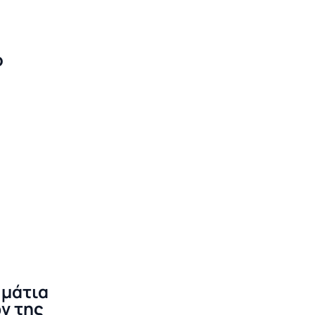
ο
 μάτια
ν της