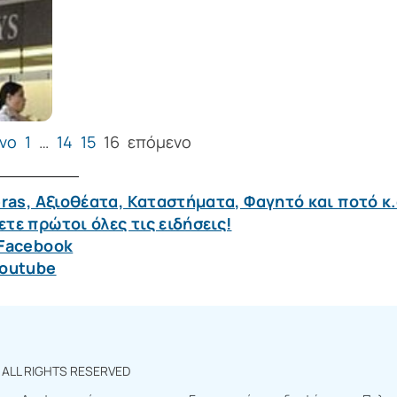
νο
1
…
14
15
16
επόμενο
ras, Αξιοθέατα, Καταστήματα, Φαγητό και ποτό κ.
τε πρώτοι όλες τις ειδήσεις!
 Facebook
Youtube
r
ALL RIGHTS RESERVED