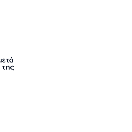
μετά
ς της