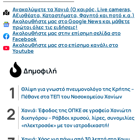
Ανακαλύψετε τα Χανιά (O καιρός, Live cameras,
Αξιοθέατα, Καταστήματα, Φαγητό και ποτό κ.α.)
Ακολουθήστε μας στο Google News και μάθετε
πρώτοι όλες τις ειδήσεις!
Ακολουθήστε μας στην επίσημη σελίδα στο
Facebook
Ακολουθήστε μας στο επίσημο κανάλι στο
Youtube
Δημοφιλή
Θλίψη για γνωστό πνευμονολόγο της Κρήτης –
Πέθανε στα ΤΕΠ του Νοσοκομείου Χανίων
Χανιά: Έφοδος της ΟΠΚΕ σε γραφείο Χανιώτη
δικηγόρου – Ράβδοι χρυσού, λίρες, συνομιλίες
«ηλεκτροσόκ» με τον ιατροδικαστή!
Χανιά: Χάος για πάνω από 30 λεπτά στο Κουμ