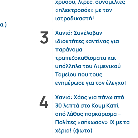
χρυσού, λίρες, συνομιλίες
«ηλεκτροσόκ» με τον
ιατροδικαστή!
α.)
Χανιά: Συνέλαβαν
ιδιοκτήτες καντίνας για
παράνομα
τραπεζοκαθίσματα και
υπάλληλο του Λιμενικού
Ταμείου που τους
ενημέρωσε για τον έλεγχο!
Χανιά: Χάος για πάνω από
30 λεπτά στο Κουμ Καπί
από λάθος παρκάρισμα –
Πολίτες «σήκωσαν» ΙΧ με τα
χέρια! (φωτο)