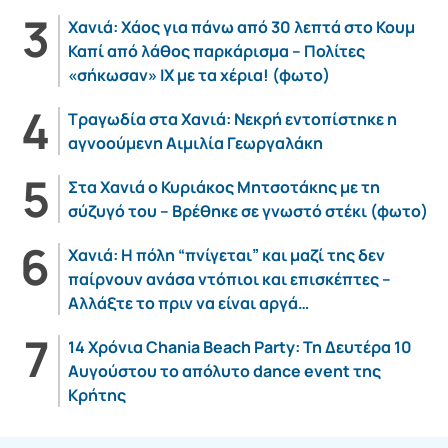
Χανιά: Χάος για πάνω από 30 λεπτά στο Κουμ
Καπί από λάθος παρκάρισμα – Πολίτες
«σήκωσαν» ΙΧ με τα χέρια! (φωτο)
Τραγωδία στα Χανιά: Νεκρή εντοπίστηκε η
αγνοούμενη Αιμιλία Γεωργαλάκη
Στα Χανιά ο Κυριάκος Μητσοτάκης με τη
σύζυγό του – Βρέθηκε σε γνωστό στέκι (φωτο)
Χανιά: Η πόλη “πνίγεται” και μαζί της δεν
παίρνουν ανάσα ντόπιοι και επισκέπτες –
Αλλάξτε το πριν να είναι αργά…
14 Χρόνια Chania Beach Party: Τη Δευτέρα 10
Αυγούστου το απόλυτο dance event της
Κρήτης