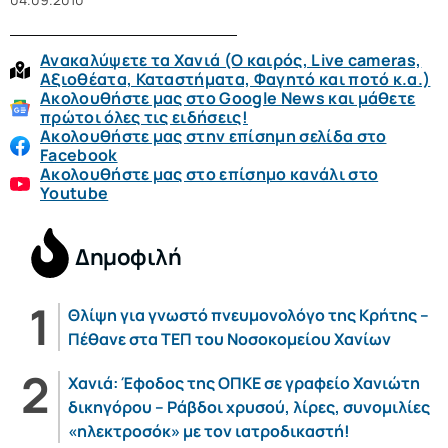
Ανακαλύψετε τα Χανιά (O καιρός, Live cameras,
Αξιοθέατα, Καταστήματα, Φαγητό και ποτό κ.α.)
Ακολουθήστε μας στο Google News και μάθετε
πρώτοι όλες τις ειδήσεις!
Ακολουθήστε μας στην επίσημη σελίδα στο
Facebook
Ακολουθήστε μας στο επίσημο κανάλι στο
Youtube
Δημοφιλή
Θλίψη για γνωστό πνευμονολόγο της Κρήτης –
Πέθανε στα ΤΕΠ του Νοσοκομείου Χανίων
Χανιά: Έφοδος της ΟΠΚΕ σε γραφείο Χανιώτη
δικηγόρου – Ράβδοι χρυσού, λίρες, συνομιλίες
«ηλεκτροσόκ» με τον ιατροδικαστή!