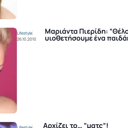
Μαριάντα Πιερίδη: ”Θέλ
Lifestyle
υιοθετήσουμε ένα παιδά
26.10.2010
Αρχίζει το… ”ματς”!
Lifestyle