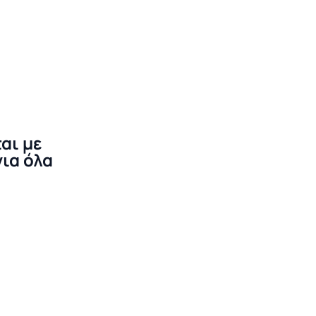
αι με
για όλα