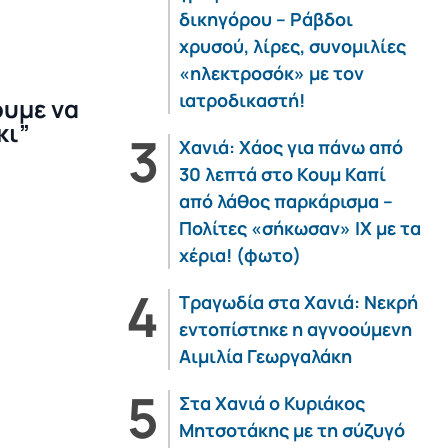
δικηγόρου – Ράβδοι
χρυσού, λίρες, συνομιλίες
«ηλεκτροσόκ» με τον
ιατροδικαστή!
ουμε να
κι”
Χανιά: Χάος για πάνω από
30 λεπτά στο Κουμ Καπί
από λάθος παρκάρισμα –
Πολίτες «σήκωσαν» ΙΧ με τα
χέρια! (φωτο)
Τραγωδία στα Χανιά: Νεκρή
εντοπίστηκε η αγνοούμενη
Αιμιλία Γεωργαλάκη
Στα Χανιά ο Κυριάκος
Μητσοτάκης με τη σύζυγό