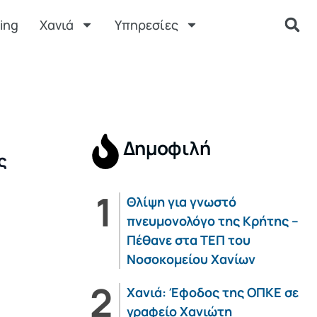
ing
Χανιά
Υπηρεσίες
υ
Δημοφιλή
ς
Θλίψη για γνωστό
πνευμονολόγο της Κρήτης –
Πέθανε στα ΤΕΠ του
Νοσοκομείου Χανίων
Χανιά: Έφοδος της ΟΠΚΕ σε
γραφείο Χανιώτη