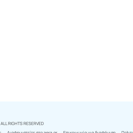
r
ALL RIGHTS RESERVED
ς
Διαφημιστείτε στο aera.gr
Επικοινωνία για διαφήμιση
Πολιτ