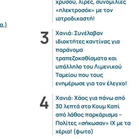
χρυσού, λίρες, συνομιλίες
«ηλεκτροσόκ» με τον
ιατροδικαστή!
α.)
Χανιά: Συνέλαβαν
ιδιοκτήτες καντίνας για
παράνομα
τραπεζοκαθίσματα και
υπάλληλο του Λιμενικού
Ταμείου που τους
ενημέρωσε για τον έλεγχο!
Χανιά: Χάος για πάνω από
30 λεπτά στο Κουμ Καπί
από λάθος παρκάρισμα –
Πολίτες «σήκωσαν» ΙΧ με τα
χέρια! (φωτο)