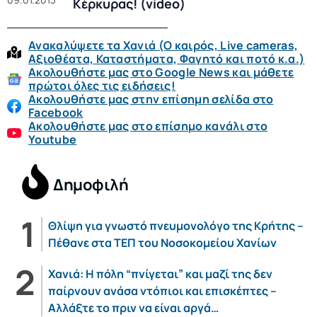
Κέρκυρας! (video)
Ανακαλύψετε τα Χανιά (O καιρός, Live cameras,
Αξιοθέατα, Καταστήματα, Φαγητό και ποτό κ.α.)
Ακολουθήστε μας στο Google News και μάθετε
πρώτοι όλες τις ειδήσεις!
Ακολουθήστε μας στην επίσημη σελίδα στο
Facebook
Ακολουθήστε μας στο επίσημο κανάλι στο
Youtube
Δημοφιλή
Θλίψη για γνωστό πνευμονολόγο της Κρήτης –
Πέθανε στα ΤΕΠ του Νοσοκομείου Χανίων
Χανιά: Η πόλη “πνίγεται” και μαζί της δεν
παίρνουν ανάσα ντόπιοι και επισκέπτες –
Αλλάξτε το πριν να είναι αργά…