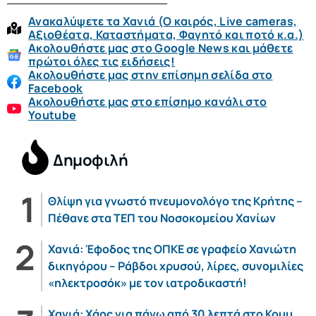
Ανακαλύψετε τα Χανιά (O καιρός, Live cameras,
Αξιοθέατα, Καταστήματα, Φαγητό και ποτό κ.α.)
Ακολουθήστε μας στο Google News και μάθετε
πρώτοι όλες τις ειδήσεις!
Ακολουθήστε μας στην επίσημη σελίδα στο
Facebook
Ακολουθήστε μας στο επίσημο κανάλι στο
Youtube
Δημοφιλή
Θλίψη για γνωστό πνευμονολόγο της Κρήτης –
Πέθανε στα ΤΕΠ του Νοσοκομείου Χανίων
Χανιά: Έφοδος της ΟΠΚΕ σε γραφείο Χανιώτη
δικηγόρου – Ράβδοι χρυσού, λίρες, συνομιλίες
«ηλεκτροσόκ» με τον ιατροδικαστή!
Χανιά: Χάος για πάνω από 30 λεπτά στο Κουμ