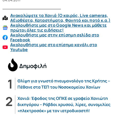
Ανακαλύψετε τα Χανιά (O καιρός, Live cameras,
Αξιοθέατα, Καταστήματα, Φαγητό και ποτό κ.α.)
Ακολουθήστε μας στο Google News και μάθετε
πρώτοι όλες τις ειδήσεις!
Ακολουθήστε μας στην επίσημη σελίδα στο
Facebook
Ακολουθήστε μας στο επίσημο κανάλι στο
Youtube
Δημοφιλή
Θλίψη για γνωστό πνευμονολόγο της Κρήτης –
Πέθανε στα ΤΕΠ του Νοσοκομείου Χανίων
Χανιά: Έφοδος της ΟΠΚΕ σε γραφείο Χανιώτη
δικηγόρου – Ράβδοι χρυσού, λίρες, συνομιλίες
«ηλεκτροσόκ» με τον ιατροδικαστή!