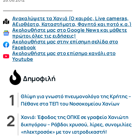
Ανακαλύψετε τα Χανιά (O καιρός, Live cameras,
Αξιοθέατα, Καταστήματα, Φαγητό και ποτό κ.α.)
Ακολουθήστε μας στο Google News και μάθετε
πρώτοι όλες τις ειδήσεις!
Ακολουθήστε μας στην επίσημη σελίδα στο
Facebook
Ακολουθήστε μας στο επίσημο κανάλι στο
Youtube
Δημοφιλή
Θλίψη για γνωστό πνευμονολόγο της Κρήτης –
Πέθανε στα ΤΕΠ του Νοσοκομείου Χανίων
Χανιά: Έφοδος της ΟΠΚΕ σε γραφείο Χανιώτη
δικηγόρου – Ράβδοι χρυσού, λίρες, συνομιλίες
«ηλεκτροσόκ» με τον ιατροδικαστή!