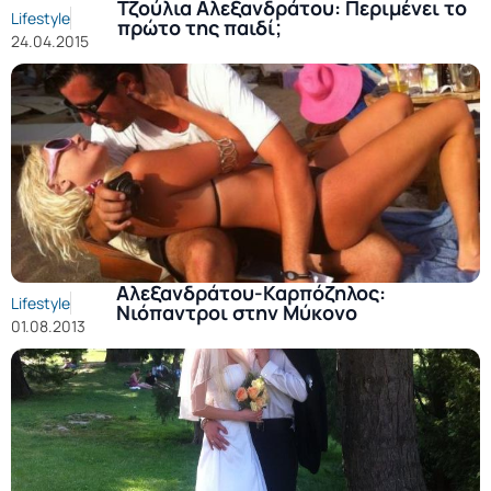
Τζούλια Αλεξανδράτου: Περιμένει το
Lifestyle
πρώτο της παιδί;
24.04.2015
Αλεξανδράτου-Καρπόζηλος:
Lifestyle
Νιόπαντροι στην Μύκονο
01.08.2013