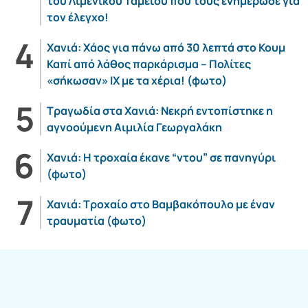
του Λιμενικού Ταμείου που τους ενημέρωσε για
τον έλεγχο!
Χανιά: Χάος για πάνω από 30 λεπτά στο Κουμ
Καπί από λάθος παρκάρισμα – Πολίτες
«σήκωσαν» ΙΧ με τα χέρια! (φωτο)
Τραγωδία στα Χανιά: Νεκρή εντοπίστηκε η
αγνοούμενη Αιμιλία Γεωργαλάκη
Χανιά: Η τροχαία έκανε “ντου” σε πανηγύρι
(φωτο)
Χανιά: Τροχαίο στο Βαμβακόπουλο με έναν
τραυματία (φωτο)