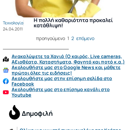
Η πολλή καθαριότητα προκαλεί
Τεχνολογία
κατάθλιψη!
24.04.2011
προηγούμενο
1
2
επόμενο
Ανακαλύψετε τα Χανιά (O καιρός, Live cameras,
Αξιοθέατα, Καταστήματα, Φαγητό και ποτό κ.α.)
Ακολουθήστε μας στο Google News και μάθετε
πρώτοι όλες τις ειδήσεις!
Ακολουθήστε μας στην επίσημη σελίδα στο
Facebook
Ακολουθήστε μας στο επίσημο κανάλι στο
Youtube
Δημοφιλή