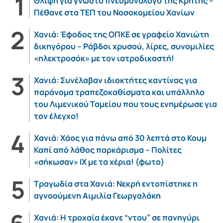
Θλίψη για γνωστό πνευμονολόγο της Κρήτης –
Πέθανε στα ΤΕΠ του Νοσοκομείου Χανίων
Χανιά: Έφοδος της ΟΠΚΕ σε γραφείο Χανιώτη
δικηγόρου – Ράβδοι χρυσού, λίρες, συνομιλίες
«ηλεκτροσόκ» με τον ιατροδικαστή!
Χανιά: Συνέλαβαν ιδιοκτήτες καντίνας για
παράνομα τραπεζοκαθίσματα και υπάλληλο
του Λιμενικού Ταμείου που τους ενημέρωσε για
τον έλεγχο!
Χανιά: Χάος για πάνω από 30 λεπτά στο Κουμ
Καπί από λάθος παρκάρισμα – Πολίτες
«σήκωσαν» ΙΧ με τα χέρια! (φωτο)
Τραγωδία στα Χανιά: Νεκρή εντοπίστηκε η
αγνοούμενη Αιμιλία Γεωργαλάκη
Χανιά: Η τροχαία έκανε “ντου” σε πανηγύρι