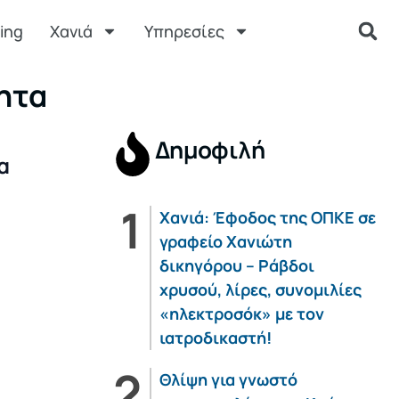
ing
Χανιά
Υπηρεσίες
ητα
Δημοφιλή
α
Χανιά: Έφοδος της ΟΠΚΕ σε
γραφείο Χανιώτη
δικηγόρου – Ράβδοι
χρυσού, λίρες, συνομιλίες
«ηλεκτροσόκ» με τον
ιατροδικαστή!
Θλίψη για γνωστό