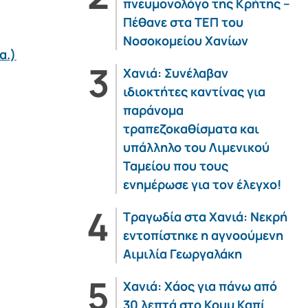
πνευμονολόγο της Κρήτης –
Πέθανε στα ΤΕΠ του
Νοσοκομείου Χανίων
α.)
Χανιά: Συνέλαβαν
ιδιοκτήτες καντίνας για
παράνομα
τραπεζοκαθίσματα και
υπάλληλο του Λιμενικού
Ταμείου που τους
ενημέρωσε για τον έλεγχο!
Τραγωδία στα Χανιά: Νεκρή
εντοπίστηκε η αγνοούμενη
Αιμιλία Γεωργαλάκη
Χανιά: Χάος για πάνω από
30 λεπτά στο Κουμ Καπί