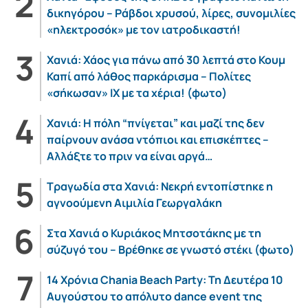
δικηγόρου – Ράβδοι χρυσού, λίρες, συνομιλίες
«ηλεκτροσόκ» με τον ιατροδικαστή!
Χανιά: Χάος για πάνω από 30 λεπτά στο Κουμ
Καπί από λάθος παρκάρισμα – Πολίτες
«σήκωσαν» ΙΧ με τα χέρια! (φωτο)
Χανιά: Η πόλη “πνίγεται” και μαζί της δεν
παίρνουν ανάσα ντόπιοι και επισκέπτες –
Αλλάξτε το πριν να είναι αργά…
Τραγωδία στα Χανιά: Νεκρή εντοπίστηκε η
αγνοούμενη Αιμιλία Γεωργαλάκη
Στα Χανιά ο Κυριάκος Μητσοτάκης με τη
σύζυγό του – Βρέθηκε σε γνωστό στέκι (φωτο)
14 Χρόνια Chania Beach Party: Τη Δευτέρα 10
Αυγούστου το απόλυτο dance event της