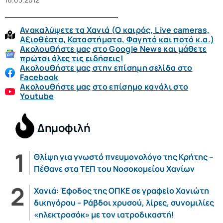
Ανακαλύψετε τα Χανιά (O καιρός, Live cameras,
Αξιοθέατα, Καταστήματα, Φαγητό και ποτό κ.α.)
Ακολουθήστε μας στο Google News και μάθετε
πρώτοι όλες τις ειδήσεις!
Ακολουθήστε μας στην επίσημη σελίδα στο
Facebook
Ακολουθήστε μας στο επίσημο κανάλι στο
Youtube
Δημοφιλή
Θλίψη για γνωστό πνευμονολόγο της Κρήτης –
Πέθανε στα ΤΕΠ του Νοσοκομείου Χανίων
Χανιά: Έφοδος της ΟΠΚΕ σε γραφείο Χανιώτη
δικηγόρου – Ράβδοι χρυσού, λίρες, συνομιλίες
«ηλεκτροσόκ» με τον ιατροδικαστή!