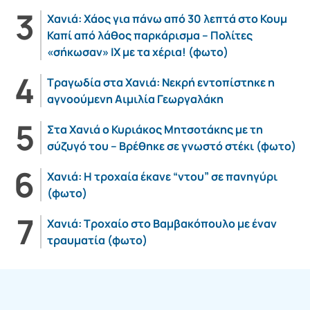
Χανιά: Χάος για πάνω από 30 λεπτά στο Κουμ
Καπί από λάθος παρκάρισμα – Πολίτες
«σήκωσαν» ΙΧ με τα χέρια! (φωτο)
Τραγωδία στα Χανιά: Νεκρή εντοπίστηκε η
αγνοούμενη Αιμιλία Γεωργαλάκη
Στα Χανιά ο Κυριάκος Μητσοτάκης με τη
σύζυγό του – Βρέθηκε σε γνωστό στέκι (φωτο)
Χανιά: Η τροχαία έκανε “ντου” σε πανηγύρι
(φωτο)
Χανιά: Τροχαίο στο Βαμβακόπουλο με έναν
τραυματία (φωτο)