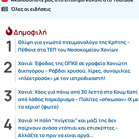
Όλες οι ειδήσεις
Δημοφιλή
Θλίψη για γνωστό πνευμονολόγο της Κρήτης –
Πέθανε στα ΤΕΠ του Νοσοκομείου Χανίων
Χανιά: Έφοδος της ΟΠΚΕ σε γραφείο Χανιώτη
δικηγόρου – Ράβδοι χρυσού, λίρες, συνομιλίες
«ηλεκτροσόκ» με τον ιατροδικαστή!
Χανιά: Χάος για πάνω από 30 λεπτά στο Κουμ Καπί
από λάθος παρκάρισμα – Πολίτες «σήκωσαν» ΙΧ με
τα χέρια! (φωτο)
Χανιά: Η πόλη “πνίγεται” και μαζί της δεν
παίρνουν ανάσα ντόπιοι και επισκέπτες –
Αλλάξτε το πριν να είναι αργά…