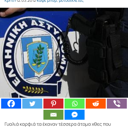
Κρήτη
12.03.2012
καφέ μπαρ
,
μοτοσικλέτες
Γυαλιά καρφιά τα έκαναν τέσσερα άτομα χθες που