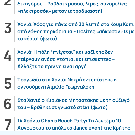
δικηγόρου – Ράβδοι χρυσού, λίρες, συνομιλίες
«ηλεκτροσόκ» με τον ιατροδικαστή!
Χανιά: Χάος για πάνω από 30 λεπτά στο Κουμ Καπί
από λάθος παρκάρισμα – Πολίτες «σήκωσαν» ΙΧ με
τα χέρια! (φωτο)
Χανιά: Η πόλη “πνίγεται” και μαζί της δεν
παίρνουν ανάσα ντόπιοι και επισκέπτες –
Αλλάξτε το πριν να είναι αργά…
Τραγωδία στα Χανιά: Νεκρή εντοπίστηκε η
αγνοούμενη Αιμιλία Γεωργαλάκη
Στα Χανιά ο Κυριάκος Μητσοτάκης με τη σύζυγό
του – Βρέθηκε σε γνωστό στέκι (φωτο)
14 Χρόνια Chania Beach Party: Τη Δευτέρα 10
Αυγούστου το απόλυτο dance event της Κρήτης