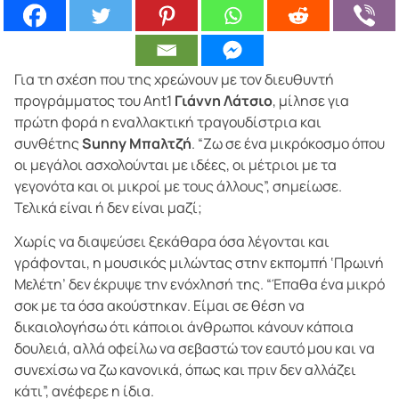
Για τη σχέση που της χρεώνουν με τον διευθυντή
προγράμματος του Ant1
Γιάννη Λάτσιο
, μίλησε για
πρώτη φορά η εναλλακτική τραγουδίστρια και
συνθέτης
Sunny Μπαλτζή
. “Ζω σε ένα μικρόκοσμο όπου
οι μεγάλοι ασχολούνται με ιδέες, οι μέτριοι με τα
γεγονότα και οι μικροί με τους άλλους”, σημείωσε.
Τελικά είναι ή δεν είναι μαζί;
Χωρίς να διαψεύσει ξεκάθαρα όσα λέγονται και
γράφονται, η μουσικός μιλώντας στην εκπομπή ‘Πρωινή
Μελέτη’ δεν έκρυψε την ενόχλησή της. “Έπαθα ένα μικρό
σοκ με τα όσα ακούστηκαν. Είμαι σε θέση να
δικαιολογήσω ότι κάποιοι άνθρωποι κάνουν κάποια
δουλειά, αλλά οφείλω να σεβαστώ τον εαυτό μου και να
συνεχίσω να ζω κανονικά, όπως και πριν δεν αλλάζει
κάτι”, ανέφερε η ίδια.