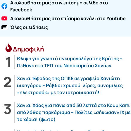
Ακολουθήστε μας στην επίσημη σελίδα στο
Facebook
Ακολουθήστε μας στο επίσημο κανάλι στο Youtube
Όλες οι ειδήσεις
Δημοφιλή
Θλίψη για γνωστό πνευμονολόγο της Κρήτης –
Πέθανε στα ΤΕΠ του Νοσοκομείου Χανίων
Χανιά: Έφοδος της ΟΠΚΕ σε γραφείο Χανιώτη
δικηγόρου – Ράβδοι χρυσού, λίρες, συνομιλίες
«ηλεκτροσόκ» με τον ιατροδικαστή!
Χανιά: Χάος για πάνω από 30 λεπτά στο Κουμ Καπί
από λάθος παρκάρισμα – Πολίτες «σήκωσαν» ΙΧ με
τα χέρια! (φωτο)