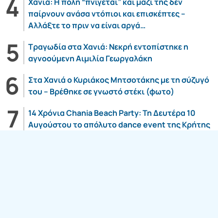
Χανιά: Η πόλη “πνίγεται” και μαζί της δεν
παίρνουν ανάσα ντόπιοι και επισκέπτες –
Αλλάξτε το πριν να είναι αργά…
Τραγωδία στα Χανιά: Νεκρή εντοπίστηκε η
αγνοούμενη Αιμιλία Γεωργαλάκη
Στα Χανιά ο Κυριάκος Μητσοτάκης με τη σύζυγό
του – Βρέθηκε σε γνωστό στέκι (φωτο)
14 Χρόνια Chania Beach Party: Τη Δευτέρα 10
Αυγούστου το απόλυτο dance event της Κρήτης