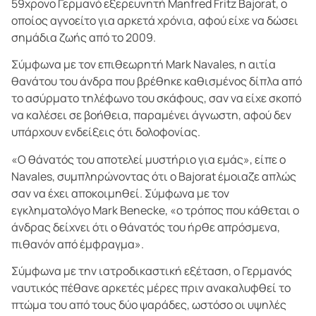
59χρονο Γερμανό εξερευνητή Manfred Fritz Bajorat, ο
οποίος αγνοείτο για αρκετά χρόνια, αφού είχε να δώσει
σημάδια ζωής από το 2009.
Σύμφωνα με τον επιθεωρητή Mark Navales, η αιτία
θανάτου του άνδρα που βρέθηκε καθισμένος δίπλα από
το ασύρματο τηλέφωνο του σκάφους, σαν να είχε σκοπό
να καλέσει σε βοήθεια, παραμένει άγνωστη, αφού δεν
υπάρχουν ενδείξεις ότι δολοφονίας.
«Ο θάνατός του αποτελεί μυστήριο για εμάς», είπε ο
Navales, συμπληρώνοντας ότι ο Bajorat έμοιαζε απλώς
σαν να έχει αποκοιμηθεί. Σύμφωνα με τον
εγκληματολόγο Mark Benecke, «ο τρόπος που κάθεται ο
άνδρας δείχνει ότι ο θάνατός του ήρθε απρόσμενα,
πιθανόν από έμφραγμα».
Σύμφωνα με την ιατροδικαστική εξέταση, ο Γερμανός
ναυτικός πέθανε αρκετές μέρες πριν ανακαλυφθεί το
πτώμα του από τους δύο ψαράδες, ωστόσο οι υψηλές