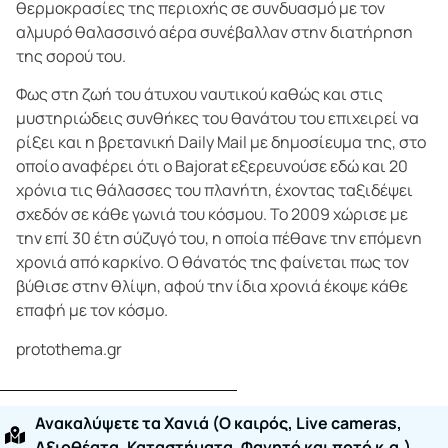
θερμοκρασίες της περιοχής σε συνδυασμό με τον
αλμυρό θαλασσινό αέρα συνέβαλλαν στην διατήρηση
της σορού του.
Φως στη ζωή του άτυχου ναυτικού καθώς και στις
μυστηριώδεις συνθήκες του θανάτου του επιχειρεί να
ρίξει και η βρετανική Daily Mail με δημοσίευμα της, στο
οποίο αναφέρει ότι ο Bajorat εξερευνούσε εδώ και 20
χρόνια τις θάλασσες του πλανήτη, έχοντας ταξιδέψει
σχεδόν σε κάθε γωνιά του κόσμου. Το 2009 χώρισε με
την επί 30 έτη σύζυγό του, η οποία πέθανε την επόμενη
χρονιά από καρκίνο. Ο θάνατός της φαίνεται πως τον
βύθισε στην θλίψη, αφού την ίδια χρονιά έκοψε κάθε
επαφή με τον κόσμο.
protothema.gr
Ανακαλύψετε τα Χανιά (O καιρός, Live cameras,
Αξιοθέατα, Καταστήματα, Φαγητό και ποτό κ.α.)