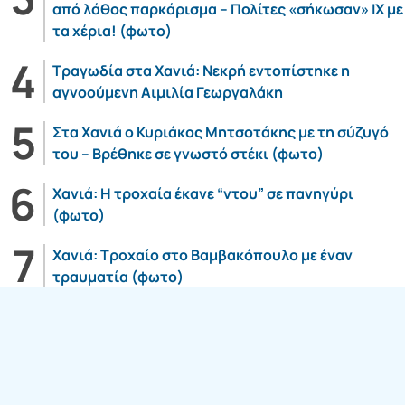
από λάθος παρκάρισμα – Πολίτες «σήκωσαν» ΙΧ με
τα χέρια! (φωτο)
Τραγωδία στα Χανιά: Νεκρή εντοπίστηκε η
αγνοούμενη Αιμιλία Γεωργαλάκη
Στα Χανιά ο Κυριάκος Μητσοτάκης με τη σύζυγό
του – Βρέθηκε σε γνωστό στέκι (φωτο)
Χανιά: Η τροχαία έκανε “ντου” σε πανηγύρι
(φωτο)
Χανιά: Τροχαίο στο Βαμβακόπουλο με έναν
τραυματία (φωτο)