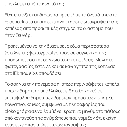
υποκλέψει από το κινητό της.
Είχε φτιάξει και διάφορα προφίλ με το όνομά της στο
Facebook στα οποία είχε αναρτήσει φωτογραφίες της
κοπέλας από προσωπικές στιγμές, το διάστημα που
ήταν ζευγάρι.
Προκειμένου να την διασύρει ακόμα περισσότερο
έστελνε τις φωτογραφίες τόσο σε συγγενικά της
πρόσωπα, όσο και σε γνωστούς και φίλους. Μάλιστα
φωτογραφίες έστειλε και σε καθηγητές της κοπέλας
στο ΙΕΚ που είχε σπουδάσει.
Το σοκ για την πανέμορφη, όπως περιγράφεται κοπέλα,
πρώην δημοτική υπάλληλο, με θητεία κοντά σε
επικεφαλής δήμου των βορείων προαστίων, υπήρξε
πολλαπλό, καθώς σύμφωνα με πληροφορίες του
bloko.gr άρχισε να λαμβάνει ερωτικά μηνύματα πάθους
από κοντινούς της ανθρώπους που νόμιζαν ότι εκείνη
τους είχε αποστείλει τις φωτογραφίες.