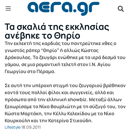
Τα σκαλιά της εκκλησίας
ανέβηκε τo Θηρίο
Την εκλεκτή της καρδιάς του παντρεύτηκε χθες ο
γνωστός ράπερ “Θηρίο” ή αλλιώς Κώστας
Δράκουλας. Το ζευγάρι ενώθηκε με τα ιερά δεσμά του
γάμου, σε μια ρομαντική τελετή στον Ι.Ν. Αγίου
Γεωργίου στο Πέραμα.
Σε αυτή την υπέροχη στιγμή του ζευγαριού βρέθηκαν
κοντά τους πολλοί φίλοι και συγγενείς, αλλά και
πρόσωπα από την ελληνική showbiz. Μεταξύ άλλων
ξεχωρίσαμε το Νίκο Βουρλιώτη με τη σύζυγό του, τον
Κώστα Μαρτάκη, την Κέλλυ Κελεκίδου με το Νίκο
Κουρκούλη και την Κατερίνα Στικούδη.
Lifestyle
18.09.2011