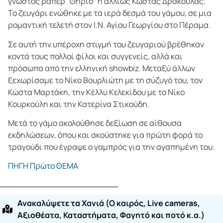
γνωστός ράπερ “Θηρίο” ή αλλιώς Κώστας Δράκουλας.
Το ζευγάρι ενώθηκε με τα ιερά δεσμά του γάμου, σε μια
ρομαντική τελετή στον Ι.Ν. Αγίου Γεωργίου στο Πέραμα.
Σε αυτή την υπέροχη στιγμή του ζευγαριού βρέθηκαν
κοντά τους πολλοί φίλοι και συγγενείς, αλλά και
πρόσωπα από την ελληνική showbiz. Μεταξύ άλλων
ξεχωρίσαμε το Νίκο Βουρλιώτη με τη σύζυγό του, τον
Κώστα Μαρτάκη, την Κέλλυ Κελεκίδου με το Νίκο
Κουρκούλη και την Κατερίνα Στικούδη.
Μετά το γάμο ακολούθησε δεξίωση σε αίθουσα
εκδηλώσεων, όπου και ακούστηκε για πρώτη φορά το
τραγούδι που έγραψε ο γαμπρός για την αγαπημένη του.
ΠΗΓΗ Πρώτο ΘΕΜΑ
Ανακαλύψετε τα Χανιά (O καιρός, Live cameras,
Αξιοθέατα, Καταστήματα, Φαγητό και ποτό κ.α.)