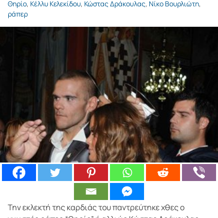
Θηρίο
,
Κέλλυ Κελεκίδου
,
Κώστας Δράκουλας
,
Νίκο Βουρλιώτη
,
ράπερ
Την εκλεκτή της καρδιάς του παντρεύτηκε χθες ο