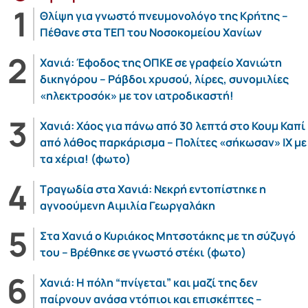
Θλίψη για γνωστό πνευμονολόγο της Κρήτης –
Πέθανε στα ΤΕΠ του Νοσοκομείου Χανίων
Χανιά: Έφοδος της ΟΠΚΕ σε γραφείο Χανιώτη
δικηγόρου – Ράβδοι χρυσού, λίρες, συνομιλίες
«ηλεκτροσόκ» με τον ιατροδικαστή!
Χανιά: Χάος για πάνω από 30 λεπτά στο Κουμ Καπί
από λάθος παρκάρισμα – Πολίτες «σήκωσαν» ΙΧ με
τα χέρια! (φωτο)
Τραγωδία στα Χανιά: Νεκρή εντοπίστηκε η
αγνοούμενη Αιμιλία Γεωργαλάκη
Στα Χανιά ο Κυριάκος Μητσοτάκης με τη σύζυγό
του – Βρέθηκε σε γνωστό στέκι (φωτο)
Χανιά: Η πόλη “πνίγεται” και μαζί της δεν
παίρνουν ανάσα ντόπιοι και επισκέπτες –