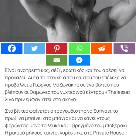
Είναι ανατρεπτικός, σέξι, ερωτικός και του αρέσει να
προκαλεί. Αυτά τα στοιχεία του εαυτού του επέλεξε να
προβάλλει ο Γιώργος Μαζωνάκης σε ένα βίντεο που
βλέπουν οι θαμώνες του νυχτερινού κέντρου «Τhalassa»
λίγο πριν εμφανιστεί στη σκηνή.
Στο βίντεο φαίνεται ο τραγουδιστής να ξυπνάει το
πρωί, να μπαίνει στο μπάνιο και να κάνει ντους
φορώντας μόνο το λευκό και… βρεγμένο του μποξεράκι.
Η μικρού μήκους ταινία, γυρίστηκε στο Private House