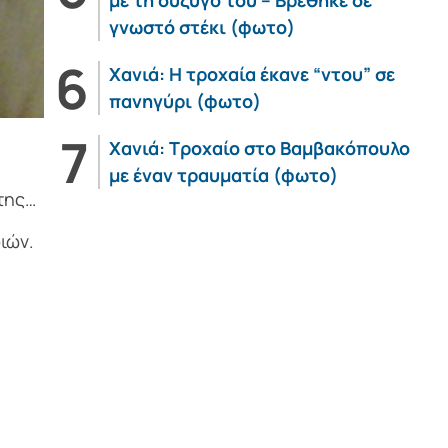
με τη σύζυγό του – Βρέθηκε σε
γνωστό στέκι (φωτο)
Χανιά: Η τροχαία έκανε “ντου” σε
πανηγύρι (φωτο)
Χανιά: Τροχαίο στο Βαμβακόπουλο
με έναν τραυματία (φωτο)
της…
ιών.