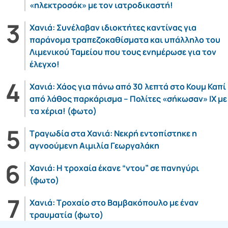
«ηλεκτροσόκ» με τον ιατροδικαστή!
Χανιά: Συνέλαβαν ιδιοκτήτες καντίνας για
παράνομα τραπεζοκαθίσματα και υπάλληλο του
Λιμενικού Ταμείου που τους ενημέρωσε για τον
έλεγχο!
Χανιά: Χάος για πάνω από 30 λεπτά στο Κουμ Καπί
από λάθος παρκάρισμα – Πολίτες «σήκωσαν» ΙΧ με
τα χέρια! (φωτο)
Τραγωδία στα Χανιά: Νεκρή εντοπίστηκε η
αγνοούμενη Αιμιλία Γεωργαλάκη
Χανιά: Η τροχαία έκανε “ντου” σε πανηγύρι
(φωτο)
Χανιά: Τροχαίο στο Βαμβακόπουλο με έναν
τραυματία (φωτο)