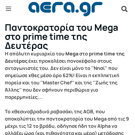
Παντοκρατορία του Mega
στο prime time της
Δευτέρας
Η απόλυτη κυριαρχία του
Mega
στο
prime time της
Δευτέρας
έχει προκαλέσει πονοκέφαλο στους
ανταγωνιστές του. Δεν είναι μόνο το ''Νησί'' που
σημείωσε χθες μέσο όρο 62%! Είναι η εκπληκτική
πορεία και του ''Master Chef'' και της ''Ζωής της
Άλλης'' που δεν αφήνουν περιθώρια για
παρερμηνείες...
Το χθεσινοβραδινό ραβασάκι της AGB, που
αποκαλύπτει την παντοκρατορία του Mega από τις 9
μέχρι τις 12 το βράδυ, οδήγησε ήδη τον Alpha να
αλλάξει ώρα (και πιθανότατα και μέρα) μετάδοσης