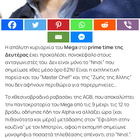
Η απόλυτη κυριαρχία του
Mega
στο
prime time της
Δευτέρας
έχει προκαλέσει πονοκέφαλο στους
ανταγωνιστές του. Δεν είναι μόνο το ”Νησί” που
σημείωσε χθες μέσο όρο 62%! Είναι η εκπληκτική
πορεία και του ”Master Chef” και της ”Ζωής της Άλλης”
που δεν αφήνουν περιθώρια για παρερμηνείες…
Το χθεσινοβραδινό ραβασάκι της AGB, που αποκαλύπτει
την παντοκρατορία του Mega από τις 9 μέχρι τις 12 το
βράδυ, οδήγησε ήδη τον Alpha να αλλάξει ώρα (και
πιθανότατα και μέρα) μετάδοσης στον ”Εφιάλτη στην
κουζίνα” με τον Μποτρίνι, αφού η εκπομπή σημείωνε
μονοψήφια ποσοστά τηλεθέασης απέναντι στο ”Νησί”.