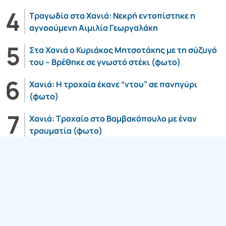
Τραγωδία στα Χανιά: Νεκρή εντοπίστηκε η
αγνοούμενη Αιμιλία Γεωργαλάκη
Στα Χανιά ο Κυριάκος Μητσοτάκης με τη σύζυγό
του – Βρέθηκε σε γνωστό στέκι (φωτο)
Χανιά: Η τροχαία έκανε “ντου” σε πανηγύρι
(φωτο)
Χανιά: Τροχαίο στο Βαμβακόπουλο με έναν
τραυματία (φωτο)