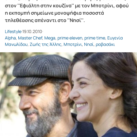
στον ''Εφιάλτη στην κουζίνα'' με τον Μποτρίνι, αφού
η εκπομπή σημείωνε μονοψήφια ποσοστά
τηλεθέασης απέναντι στο ''Νησί''.
Lifestyle
19.10.2010
Alpha
,
Master Chef
,
Mega
,
prime eleven
,
prime time
,
Ευγενία
Μανωλίδου
,
Ζωής της Άλλης
,
Μποτρίνι
,
Νησί
,
ραβασάκι