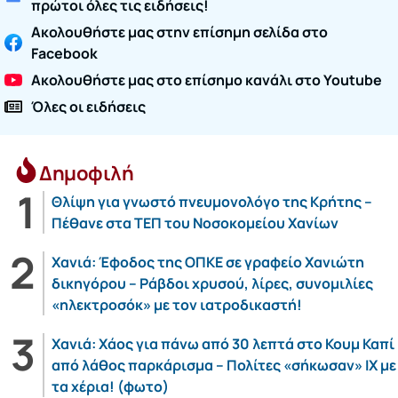
πρώτοι όλες τις ειδήσεις!
Ακολουθήστε μας στην επίσημη σελίδα στο
Facebook
Ακολουθήστε μας στο επίσημο κανάλι στο Youtube
Όλες οι ειδήσεις
Δημοφιλή
Θλίψη για γνωστό πνευμονολόγο της Κρήτης –
Πέθανε στα ΤΕΠ του Νοσοκομείου Χανίων
Χανιά: Έφοδος της ΟΠΚΕ σε γραφείο Χανιώτη
δικηγόρου – Ράβδοι χρυσού, λίρες, συνομιλίες
«ηλεκτροσόκ» με τον ιατροδικαστή!
Χανιά: Χάος για πάνω από 30 λεπτά στο Κουμ Καπί
από λάθος παρκάρισμα – Πολίτες «σήκωσαν» ΙΧ με
τα χέρια! (φωτο)