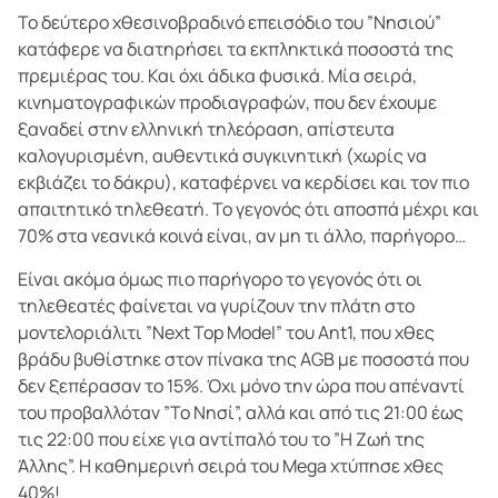
Το δεύτερο χθεσινοβραδινό επεισόδιο του ”Νησιού”
κατάφερε να διατηρήσει τα εκπληκτικά ποσοστά της
πρεμιέρας του. Και όχι άδικα φυσικά. Μία σειρά,
κινηματογραφικών προδιαγραφών, που δεν έχουμε
ξαναδεί στην ελληνική τηλεόραση, απίστευτα
καλογυρισμένη, αυθεντικά συγκινητική (χωρίς να
εκβιάζει το δάκρυ), καταφέρνει να κερδίσει και τον πιο
απαιτητικό τηλεθεατή. Το γεγονός ότι αποσπά μέχρι και
70% στα νεανικά κοινά είναι, αν μη τι άλλο, παρήγορο…
Είναι ακόμα όμως πιο παρήγορο το γεγονός ότι οι
τηλεθεατές φαίνεται να γυρίζουν την πλάτη στο
μοντελοριάλιτι ”Next Top Model” του Ant1, που χθες
βράδυ βυθίστηκε στον πίνακα της AGB με ποσοστά που
δεν ξεπέρασαν το 15%. Όχι μόνο την ώρα που απέναντί
του προβαλλόταν ”Το Νησί”, αλλά και από τις 21:00 έως
τις 22:00 που είχε για αντίπαλό του το ”Η Ζωή της
Άλλης”. Η καθημερινή σειρά του Mega χτύπησε χθες
40%!