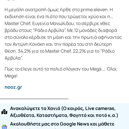
Η μεγάλη ανατροπή όμως ήρθε στο prime eleven. Η
εκδίκηση είναι ένα πιάτο που τρώγεται κρύο και η…
Master Chef, Ευγενία Μανωλίδου, το σέρβιρε χθες
βράδυ στους ”Ράδιο Αρβύλα”. Με 12 μονάδες διαφορά
στο σύνολο κέρδισε τη μάχη και την πρωτιά αφήνοντας
τον Αντώνη Κανάκη και την παρέα του στη δεύτερη
θέση. 34,2% για το Master Chef, 22,2% για το ”Ράδιο
Αρβύλα”.
Πώς το έλεγε αυτό το παλιό σλόγκαν του Mega…; Όλοι
Mega!
nooz.gr
Ανακαλύψετε τα Χανιά (O καιρός, Live cameras,
Αξιοθέατα, Καταστήματα, Φαγητό και ποτό κ.α.)
Ακολουθήστε μας στο Google News και μάθετε