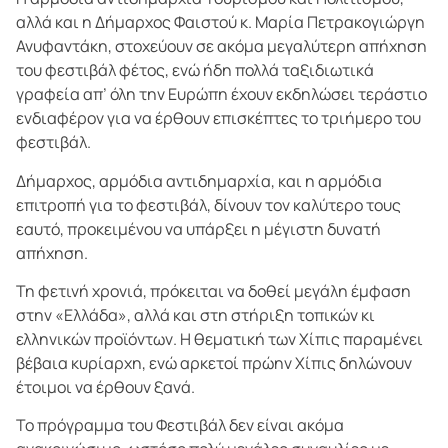
αλλά και η Δήμαρχος Φαιστού κ. Μαρία Πετρακογιώργη
Ανυφαντάκη, στοχεύουν σε ακόμα μεγαλύτερη απήχηση
του φεστιβάλ φέτος, ενώ ήδη πολλά ταξιδιωτικά
γραφεία απ’ όλη την Ευρώπη έχουν εκδηλώσει τεράστιο
ενδιαφέρον για να έρθουν επισκέπτες το τριήμερο του
φεστιβάλ.
Δήμαρχος, αρμόδια αντιδημαρχία, και η αρμόδια
επιτροπή για το φεστιβάλ, δίνουν τον καλύτερο τους
εαυτό, προκειμένου να υπάρξει η μέγιστη δυνατή
απήχηση.
Τη φετινή χρονιά, πρόκειται να δοθεί μεγάλη έμφαση
στην «Ελλάδα», αλλά και στη στήριξη τοπικών κι
ελληνικών προϊόντων. Η θεματική των Χίπις παραμένει
βέβαια κυρίαρχη, ενώ αρκετοί πρώην Χίπις δηλώνουν
έτοιμοι να έρθουν ξανά.
Το πρόγραμμα του Φεστιβάλ δεν είναι ακόμα