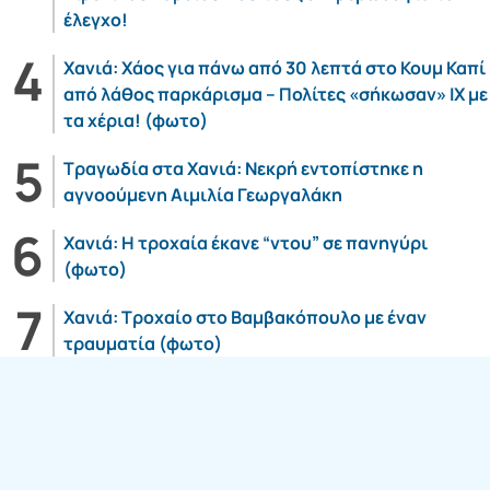
έλεγχο!
Χανιά: Χάος για πάνω από 30 λεπτά στο Κουμ Καπί
από λάθος παρκάρισμα – Πολίτες «σήκωσαν» ΙΧ με
τα χέρια! (φωτο)
Τραγωδία στα Χανιά: Νεκρή εντοπίστηκε η
αγνοούμενη Αιμιλία Γεωργαλάκη
Χανιά: Η τροχαία έκανε “ντου” σε πανηγύρι
(φωτο)
Χανιά: Τροχαίο στο Βαμβακόπουλο με έναν
τραυματία (φωτο)