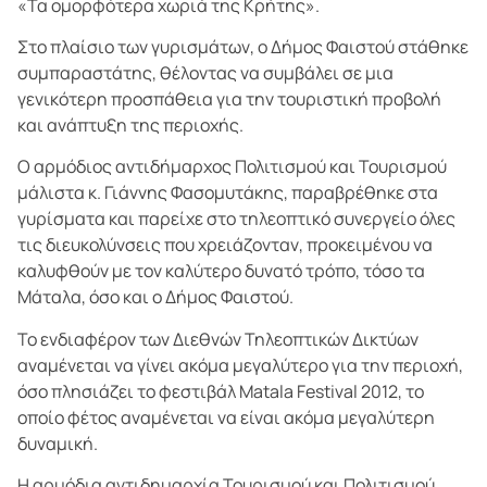
«Τα ομορφότερα χωριά της Κρήτης».
Στο πλαίσιο των γυρισμάτων, ο Δήμος Φαιστού στάθηκε
συμπαραστάτης, θέλοντας να συμβάλει σε μια
γενικότερη προσπάθεια για την τουριστική προβολή
και ανάπτυξη της περιοχής.
Ο αρμόδιος αντιδήμαρχος Πολιτισμού και Τουρισμού
μάλιστα κ. Γιάννης Φασομυτάκης, παραβρέθηκε στα
γυρίσματα και παρείχε στο τηλεοπτικό συνεργείο όλες
τις διευκολύνσεις που χρειάζονταν, προκειμένου να
καλυφθούν με τον καλύτερο δυνατό τρόπο, τόσο τα
Μάταλα, όσο και ο Δήμος Φαιστού.
Το ενδιαφέρον των Διεθνών Τηλεοπτικών Δικτύων
αναμένεται να γίνει ακόμα μεγαλύτερο για την περιοχή,
όσο πλησιάζει το φεστιβάλ Matala Festival 2012, το
οποίο φέτος αναμένεται να είναι ακόμα μεγαλύτερη
δυναμική.
Η αρμόδια αντιδημαρχία Τουρισμού και Πολιτισμού,