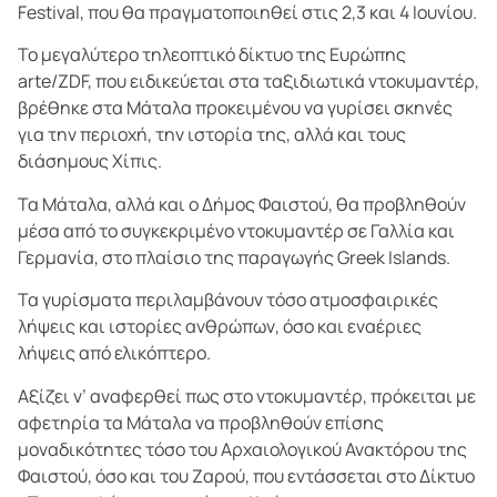
Festival, που θα πραγματοποιηθεί στις 2,3 και 4 Ιουνίου.
Το μεγαλύτερο τηλεοπτικό δίκτυο της Ευρώπης
arte/ZDF, που ειδικεύεται στα ταξιδιωτικά ντοκυμαντέρ,
βρέθηκε στα Μάταλα προκειμένου να γυρίσει σκηνές
για την περιοχή, την ιστορία της, αλλά και τους
διάσημους Χίπις.
Τα Μάταλα, αλλά και ο Δήμος Φαιστού, θα προβληθούν
μέσα από το συγκεκριμένο ντοκυμαντέρ σε Γαλλία και
Γερμανία, στο πλαίσιο της παραγωγής Greek Islands.
Τα γυρίσματα περιλαμβάνουν τόσο ατμοσφαιρικές
λήψεις και ιστορίες ανθρώπων, όσο και εναέριες
λήψεις από ελικόπτερο.
Αξίζει ν’ αναφερθεί πως στο ντοκυμαντέρ, πρόκειται με
αφετηρία τα Μάταλα να προβληθούν επίσης
μοναδικότητες τόσο του Αρχαιολογικού Ανακτόρου της
Φαιστού, όσο και του Ζαρού, που εντάσσεται στο Δίκτυο