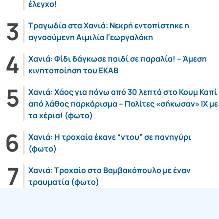
έλεγχο!
Τραγωδία στα Χανιά: Νεκρή εντοπίστηκε η
αγνοούμενη Αιμιλία Γεωργαλάκη
Χανιά: Φίδι δάγκωσε παιδί σε παραλία! – Άμεση
κινητοποίηση του ΕΚΑΒ
Χανιά: Χάος για πάνω από 30 λεπτά στο Κουμ Καπί
από λάθος παρκάρισμα – Πολίτες «σήκωσαν» ΙΧ με
τα χέρια! (φωτο)
Χανιά: Η τροχαία έκανε “ντου” σε πανηγύρι
(φωτο)
Χανιά: Τροχαίο στο Βαμβακόπουλο με έναν
τραυματία (φωτο)