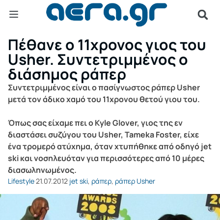
Πέθανε ο 11χρονος γιος του
Usher. Συντετριμμένος ο
διάσημος ράπερ
Συντετριμμένος είναι ο πασίγνωστος ράπερ Usher
μετά τον άδικο χαμό του 11χρονου θετού γιου του.
Όπως σας είχαμε πει ο Κyle Glover, γιος της εν
διαστάσει συζύγου του Usher, Tameka Foster, είχε
ένα τρομερό ατύχημα, όταν χτυπήθηκε από οδηγό jet
ski και νοσηλευόταν για περισσότερες από 10 μέρες
διασωληνωμένος.
Lifestyle
21.07.2012
jet ski
,
ράπερ
,
ράπερ Usher