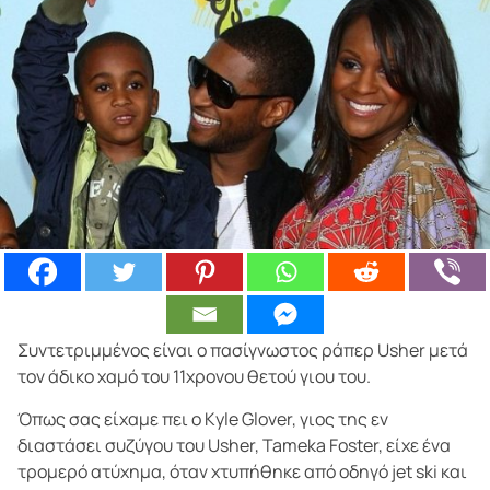
Συντετριμμένος είναι ο πασίγνωστος ράπερ Usher μετά
τον άδικο χαμό του 11χρονου θετού γιου του.
Όπως σας είχαμε πει ο Κyle Glover, γιος της εν
διαστάσει συζύγου του Usher, Tameka Foster, είχε ένα
τρομερό ατύχημα, όταν χτυπήθηκε από οδηγό jet ski και