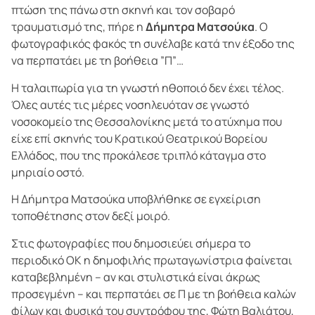
πτώση της πάνω στη σκηνή και τον σοβαρό
τραυματισμό της, πήρε η
Δήμητρα Ματσούκα
. Ο
φωτογραφικός φακός τη συνέλαβε κατά την έξοδο της
να περπατάει με τη βοήθεια ”Π”…
Η ταλαιπωρία για τη γνωστή ηθοποιό δεν έχει τέλος.
Όλες αυτές τις μέρες νοσηλευόταν σε γνωστό
νοσοκομείο της Θεσσαλονίκης μετά το ατύχημα που
είχε επί σκηνής του Κρατικού Θεατρικού Βορείου
Ελλάδος, που της προκάλεσε τριπλό κάταγμα στο
μηριαίο οστό.
Η Δήμητρα Ματσούκα υποβλήθηκε σε εγχείριση
τοποθέτησης στον δεξί μοιρό.
Στις φωτογραφίες που δημοσιεύει σήμερα το
περιοδικό OK η δημοφιλής πρωταγωνίστρια φαίνεται
καταβεβλημένη – αν και στυλιστικά είναι άκρως
προσεγμένη – και περπατάει σε Π με τη βοήθεια καλών
φίλων και φυσικά του συντρόφου της, Φώτη Βαλιάτου,