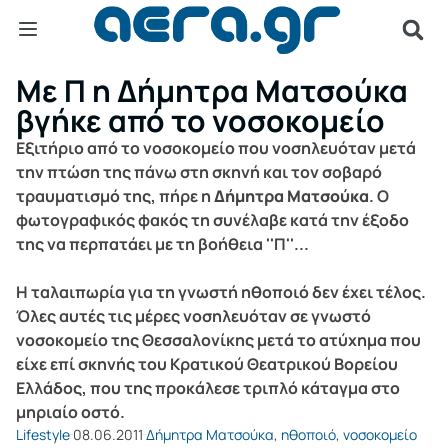
Mε Π η Δήμητρα Ματσούκα
βγήκε από το νοσοκομείο
Εξιτήριο από το νοσοκομείο που νοσηλευόταν μετά
την πτώση της πάνω στη σκηνή και τον σοβαρό
τραυματισμό της, πήρε η
Δήμητρα Ματσούκα
. Ο
φωτογραφικός φακός τη συνέλαβε κατά την έξοδο
της να περπατάει με τη βοήθεια ''Π''...
Η ταλαιπωρία για τη γνωστή ηθοποιό δεν έχει τέλος.
Όλες αυτές τις μέρες νοσηλευόταν σε γνωστό
νοσοκομείο της Θεσσαλονίκης μετά το ατύχημα που
είχε επί σκηνής του Κρατικού Θεατρικού Βορείου
Ελλάδος, που της προκάλεσε τριπλό κάταγμα στο
μηριαίο οστό.
Lifestyle
08.06.2011
Δήμητρα Ματσούκα
,
ηθοποιό
,
νοσοκομείο