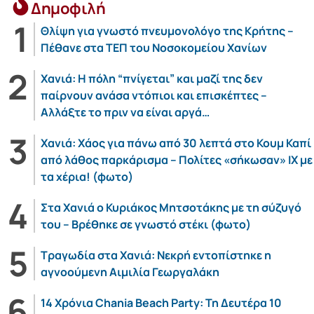
Δημοφιλή
Θλίψη για γνωστό πνευμονολόγο της Κρήτης –
Πέθανε στα ΤΕΠ του Νοσοκομείου Χανίων
Χανιά: Η πόλη “πνίγεται” και μαζί της δεν
παίρνουν ανάσα ντόπιοι και επισκέπτες –
Αλλάξτε το πριν να είναι αργά…
Χανιά: Χάος για πάνω από 30 λεπτά στο Κουμ Καπί
από λάθος παρκάρισμα – Πολίτες «σήκωσαν» ΙΧ με
τα χέρια! (φωτο)
Στα Χανιά ο Κυριάκος Μητσοτάκης με τη σύζυγό
του – Βρέθηκε σε γνωστό στέκι (φωτο)
Τραγωδία στα Χανιά: Νεκρή εντοπίστηκε η
αγνοούμενη Αιμιλία Γεωργαλάκη
14 Χρόνια Chania Beach Party: Τη Δευτέρα 10