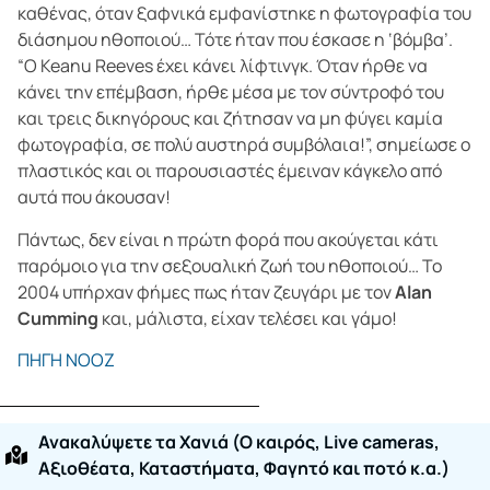
καθένας, όταν ξαφνικά εμφανίστηκε η φωτογραφία του
διάσημου ηθοποιού… Τότε ήταν που έσκασε η ‘βόμβα’.
“Ο Keanu Reeves έχει κάνει λίφτινγκ. Όταν ήρθε να
κάνει την επέμβαση, ήρθε μέσα με τον σύντροφό του
και τρεις δικηγόρους και ζήτησαν να μη φύγει καμία
φωτογραφία, σε πολύ αυστηρά συμβόλαια!”, σημείωσε ο
πλαστικός και οι παρουσιαστές έμειναν κάγκελο από
αυτά που άκουσαν!
Πάντως, δεν είναι η πρώτη φορά που ακούγεται κάτι
παρόμοιο για την σεξουαλική ζωή του ηθοποιού… Το
2004 υπήρχαν φήμες πως ήταν ζευγάρι με τον
Alan
Cumming
και, μάλιστα, είχαν τελέσει και γάμο!
ΠΗΓΗ ΝΟΟΖ
Ανακαλύψετε τα Χανιά (O καιρός, Live cameras,
Αξιοθέατα, Καταστήματα, Φαγητό και ποτό κ.α.)