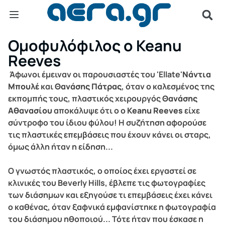
Ομοφυλόφιλος ο Keanu
Reeves
Άφωνοι έμειναν οι παρουσιαστές του 'Ellate'
Νάντια
Μπουλέ
και
Θανάσης Πάτρας
, όταν ο καλεσμένος της
εκπομπής τους, πλαστικός χειρουργός
Θανάσης
Αθανασίου
αποκάλυψε ότι ο ο
Keanu Reeves
είχε
σύντροφο του ίδιου φύλου! Η συζήτηση αφορούσε
τις πλαστικές επεμβάσεις που έχουν κάνει οι σταρς,
όμως άλλη ήταν η είδηση...
Ο γνωστός πλαστικός, ο οποίος έχει εργαστεί σε
κλινικές του Beverly Hills, έβλεπε τις φωτογραφίες
των διάσημων και εξηγούσε τι επεμβάσεις έχει κάνει
ο καθένας, όταν ξαφνικά εμφανίστηκε η φωτογραφία
του διάσημου ηθοποιού... Τότε ήταν που έσκασε η