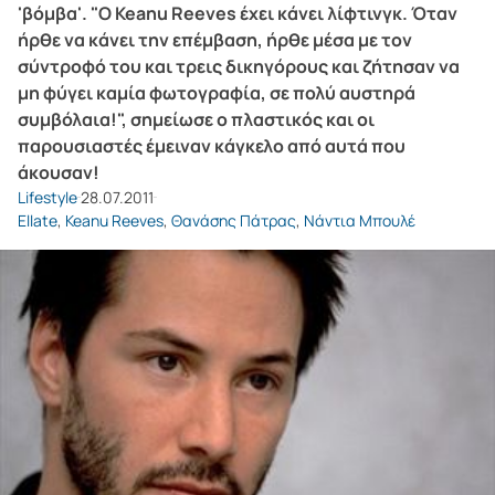
'βόμβα'. "Ο Keanu Reeves έχει κάνει λίφτινγκ. Όταν
ήρθε να κάνει την επέμβαση, ήρθε μέσα με τον
σύντροφό του και τρεις δικηγόρους και ζήτησαν να
μη φύγει καμία φωτογραφία, σε πολύ αυστηρά
συμβόλαια!", σημείωσε ο πλαστικός και οι
παρουσιαστές έμειναν κάγκελο από αυτά που
άκουσαν!
Lifestyle
28.07.2011
Ellate
,
Keanu Reeves
,
Θανάσης Πάτρας
,
Νάντια Μπουλέ