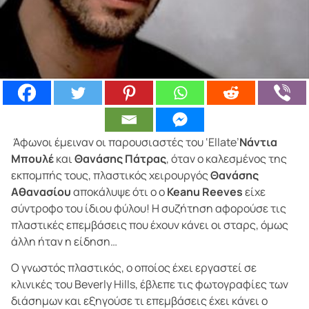
Άφωνοι έμειναν οι παρουσιαστές του ‘Ellate’
Νάντια
Μπουλέ
και
Θανάσης Πάτρας
, όταν ο καλεσμένος της
εκπομπής τους, πλαστικός χειρουργός
Θανάσης
Αθανασίου
αποκάλυψε ότι ο ο
Keanu Reeves
είχε
σύντροφο του ίδιου φύλου! Η συζήτηση αφορούσε τις
πλαστικές επεμβάσεις που έχουν κάνει οι σταρς, όμως
άλλη ήταν η είδηση…
Ο γνωστός πλαστικός, ο οποίος έχει εργαστεί σε
κλινικές του Beverly Hills, έβλεπε τις φωτογραφίες των
διάσημων και εξηγούσε τι επεμβάσεις έχει κάνει ο