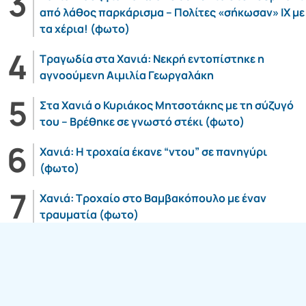
από λάθος παρκάρισμα – Πολίτες «σήκωσαν» ΙΧ με
τα χέρια! (φωτο)
Τραγωδία στα Χανιά: Νεκρή εντοπίστηκε η
αγνοούμενη Αιμιλία Γεωργαλάκη
Στα Χανιά ο Κυριάκος Μητσοτάκης με τη σύζυγό
του – Βρέθηκε σε γνωστό στέκι (φωτο)
Χανιά: Η τροχαία έκανε “ντου” σε πανηγύρι
(φωτο)
Χανιά: Τροχαίο στο Βαμβακόπουλο με έναν
τραυματία (φωτο)