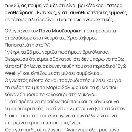
των 25, ας πούμε, νόμιζε ότι είναι βρικόλακας! Ύστερα
αναθεώρησε… Ευτυχώς, γιατί συνήθως τέτοιες εμμονές
σε τέτοιες ηλικίες είναι ιδιαίτερως ανησυχητικές…
Ο λόγος για τον
Πάνο Μουζουράκη
, που πρόσφατα
απολαύσαμε στο πλευρό του Χριστόφορου
Παπακαλιάτη στο ”4”.
”Μέχρι τα 25 μου νόμιζα πως ήμουν βρικόλακας.
Θεωρούσα ότι είμαι αθάνατος, ότι δεν μπορώ να πάθω
τίποτα!” δηλώνει σε συνέντευξή του στο περιοδικό ”Εγώ
Weekly” και ελπίζουμε ότι μιλάει συμβολικά…
Ο γνωστός ηθοποιός και τραγουδιστής μιλάει και για
τη σχέση του με τη Μαρία Σολωμού και τα φιλιά που
έδιναν δημόσια το καλοκαίρι στη Μύκονο…
”Γιατί πρέπει να προσέχω πού πάω και τι κάνω και να
είμαι διακριτικός; Γιατί να μην μπορώ να βασιστώ στην
διακριτικότητα και την ευγένεια των άλλων ώστε να
μπορώ να είμαι ο εαυτός μου;” λέει.
Όσο για παιδί, ούτε λόγος… ”Αν κάναμε όλοι μας μόνο