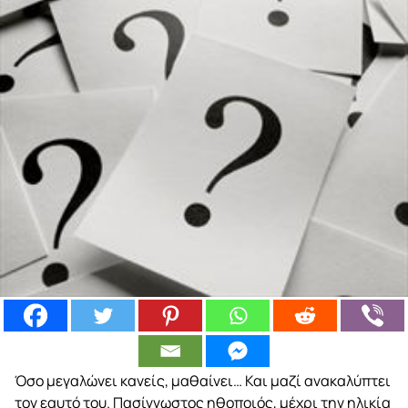
Όσο μεγαλώνει κανείς, μαθαίνει… Και μαζί ανακαλύπτει
τον εαυτό του. Πασίγνωστος ηθοποιός, μέχρι την ηλικία