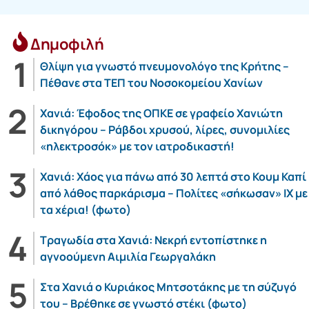
Δημοφιλή
Θλίψη για γνωστό πνευμονολόγο της Κρήτης –
Πέθανε στα ΤΕΠ του Νοσοκομείου Χανίων
Χανιά: Έφοδος της ΟΠΚΕ σε γραφείο Χανιώτη
δικηγόρου – Ράβδοι χρυσού, λίρες, συνομιλίες
«ηλεκτροσόκ» με τον ιατροδικαστή!
Χανιά: Χάος για πάνω από 30 λεπτά στο Κουμ Καπί
από λάθος παρκάρισμα – Πολίτες «σήκωσαν» ΙΧ με
τα χέρια! (φωτο)
Τραγωδία στα Χανιά: Νεκρή εντοπίστηκε η
αγνοούμενη Αιμιλία Γεωργαλάκη
Στα Χανιά ο Κυριάκος Μητσοτάκης με τη σύζυγό
του – Βρέθηκε σε γνωστό στέκι (φωτο)