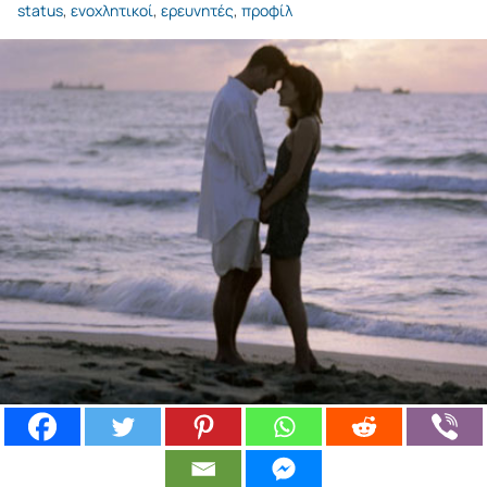
status
,
ενοχλητικοί
,
ερευνητές
,
προφίλ