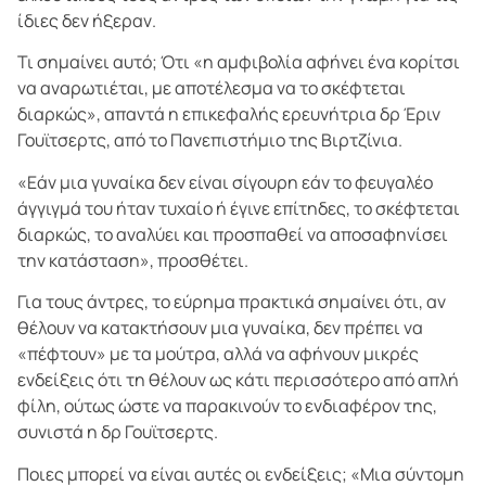
ίδιες δεν ήξεραν.
Τι σημαίνει αυτό; Ότι «η αμφιβολία αφήνει ένα κορίτσι
να αναρωτιέται, με αποτέλεσμα να το σκέφτεται
διαρκώς», απαντά η επικεφαλής ερευνήτρια δρ Έριν
Γουϊτσερτς, από το Πανεπιστήμιο της Βιρτζίνια.
«Εάν μια γυναίκα δεν είναι σίγουρη εάν το φευγαλέο
άγγιγμά του ήταν τυχαίο ή έγινε επίτηδες, το σκέφτεται
διαρκώς, το αναλύει και προσπαθεί να αποσαφηνίσει
την κατάσταση», προσθέτει.
Για τους άντρες, το εύρημα πρακτικά σημαίνει ότι, αν
θέλουν να κατακτήσουν μια γυναίκα, δεν πρέπει να
«πέφτουν» με τα μούτρα, αλλά να αφήνουν μικρές
ενδείξεις ότι τη θέλουν ως κάτι περισσότερο από απλή
φίλη, ούτως ώστε να παρακινούν το ενδιαφέρον της,
συνιστά η δρ Γουϊτσερτς.
Ποιες μπορεί να είναι αυτές οι ενδείξεις; «Μια σύντομη