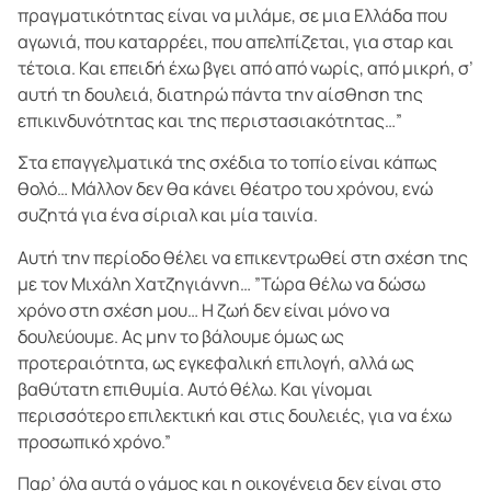
πραγματικότητας είναι να μιλάμε, σε μια Ελλάδα που
αγωνιά, που καταρρέει, που απελπίζεται, για σταρ και
τέτοια. Και επειδή έχω βγει από από νωρίς, από μικρή, σ’
αυτή τη δουλειά, διατηρώ πάντα την αίσθηση της
επικινδυνότητας και της περιστασιακότητας…”
Στα επαγγελματικά της σχέδια το τοπίο είναι κάπως
θολό… Μάλλον δεν θα κάνει θέατρο του χρόνου, ενώ
συζητά για ένα σίριαλ και μία ταινία.
Αυτή την περίοδο θέλει να επικεντρωθεί στη σχέση της
με τον Μιχάλη Χατζηγιάννη… ”Τώρα θέλω να δώσω
χρόνο στη σχέση μου… Η ζωή δεν είναι μόνο να
δουλεύουμε. Ας μην το βάλουμε όμως ως
προτεραιότητα, ως εγκεφαλική επιλογή, αλλά ως
βαθύτατη επιθυμία. Αυτό θέλω. Και γίνομαι
περισσότερο επιλεκτική και στις δουλειές, για να έχω
προσωπικό χρόνο.”
Παρ’ όλα αυτά ο γάμος και η οικογένεια δεν είναι στο