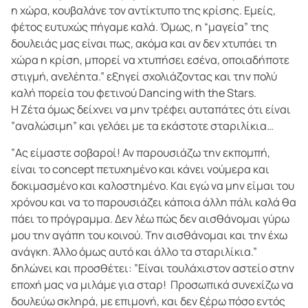
η χώρα, κουβαλάνε τον αντίκτυπο της κρίσης. Εμείς,
φέτος ευτυχώς πήγαμε καλά. Όμως, η “μαγεία” της
δουλειάς μας είναι πως, ακόμα και αν δεν χτυπάει τη
χώρα η κρίση, μπορεί να χτυπήσει εσένα, οποιαδήποτε
στιγμή, ανελέητα.” εξηγεί σχολιάζοντας και την πολύ
καλή πορεία του φετινού Dancing with the Stars.
Η Ζέτα όμως δείχνει να μην τρέφει αυταπάτες ότι είναι
”αναλώσιμη” και γελάει με τα εκάστοτε σταριλίκια…
”Ας είμαστε σοβαροί! Αν παρουσιάζω την εκπομπή,
είναι το concept πετυχημένο και κάνει νούμερα και
δοκιμασμένο και καλοστημένο. Και εγώ να μην είμαι του
χρόνου και να το παρουσιάζει κάποια άλλη πάλι καλά θα
πάει το πρόγραμμα. Δεν λέω πώς δεν αισθάνομαι γύρω
μου την αγάπη του κοινού. Την αισθάνομαι και την έχω
ανάγκη. Άλλο όμως αυτό και άλλο τα σταριλίκια.”
δηλώνει και προσθέτει: ”Είναι τουλάχιστον αστείο στην
εποχή μας να μιλάμε για σταρ! Προσωπικά συνεχίζω να
δουλεύω σκληρά, με επιμονή, και δεν ξέρω πόσο εντός