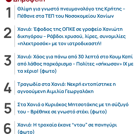
Θλίψη για γνωστό πνευμονολόγο της Κρήτης –
Πέθανε στα ΤΕΠ του Νοσοκομείου Χανίων
Χανιά: Έφοδος της ΟΠΚΕ σε γραφείο Χανιώτη
δικηγόρου – Ράβδοι χρυσού, λίρες, συνομιλίες
«ηλεκτροσόκ» με τον ιατροδικαστή!
Χανιά: Χάος για πάνω από 30 λεπτά στο Κουμ Καπί
από λάθος παρκάρισμα – Πολίτες «σήκωσαν» ΙΧ με
τα χέρια! (φωτο)
Τραγωδία στα Χανιά: Νεκρή εντοπίστηκε η
αγνοούμενη Αιμιλία Γεωργαλάκη
Στα Χανιά ο Κυριάκος Μητσοτάκης με τη σύζυγό
του – Βρέθηκε σε γνωστό στέκι (φωτο)
Χανιά: Η τροχαία έκανε “ντου” σε πανηγύρι
(φωτο)