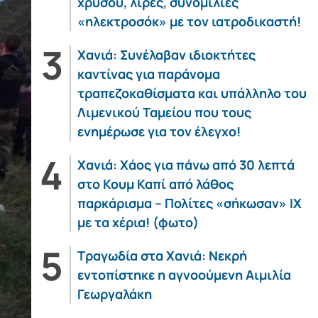
χρυσού, λίρες, συνομιλίες
«ηλεκτροσόκ» με τον ιατροδικαστή!
Χανιά: Συνέλαβαν ιδιοκτήτες
καντίνας για παράνομα
τραπεζοκαθίσματα και υπάλληλο του
Λιμενικού Ταμείου που τους
ενημέρωσε για τον έλεγχο!
Χανιά: Χάος για πάνω από 30 λεπτά
στο Κουμ Καπί από λάθος
παρκάρισμα – Πολίτες «σήκωσαν» ΙΧ
με τα χέρια! (φωτο)
Τραγωδία στα Χανιά: Νεκρή
εντοπίστηκε η αγνοούμενη Αιμιλία
Γεωργαλάκη