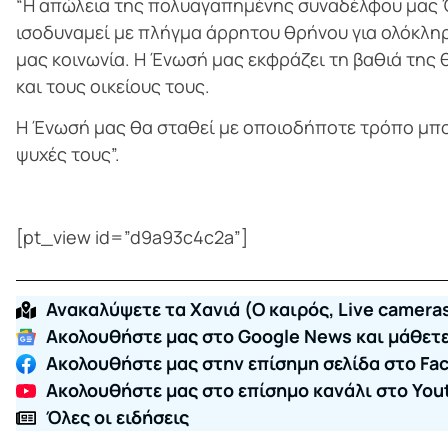
“Η απώλεια της πολυαγαπημένης συναδέλφου μας Ό
ισοδυναμεί με πλήγμα άρρητου θρήνου για ολόκληρη
μας κοινωνία. Η Ένωσή μας εκφράζει τη βαθιά της θ
και τους οικείους τους.
Η Ένωσή μας θα σταθεί με οποιοδήποτε τρόπο μπορ
ψυχές τους”.
[pt_view id=”d9a93c4c2a”]
Ανακαλύψετε τα Χανιά (O καιρός, Live cameras
Ακολουθήστε μας στο Google News και μάθετε 
Ακολουθήστε μας στην επίσημη σελίδα στο Fa
Ακολουθήστε μας στο επίσημο κανάλι στο You
Όλες οι ειδήσεις