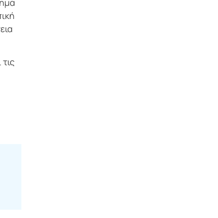
χημα
πική
εια
 τις