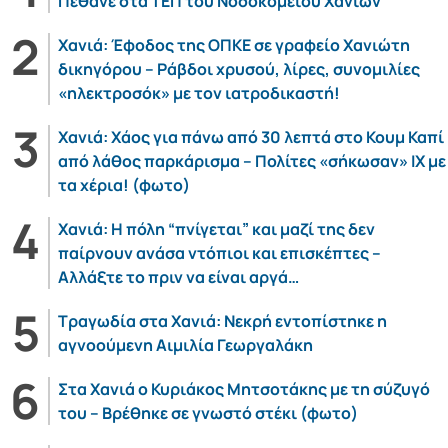
Πέθανε στα ΤΕΠ του Νοσοκομείου Χανίων
Χανιά: Έφοδος της ΟΠΚΕ σε γραφείο Χανιώτη
δικηγόρου – Ράβδοι χρυσού, λίρες, συνομιλίες
«ηλεκτροσόκ» με τον ιατροδικαστή!
Χανιά: Χάος για πάνω από 30 λεπτά στο Κουμ Καπί
από λάθος παρκάρισμα – Πολίτες «σήκωσαν» ΙΧ με
τα χέρια! (φωτο)
Χανιά: Η πόλη “πνίγεται” και μαζί της δεν
παίρνουν ανάσα ντόπιοι και επισκέπτες –
Αλλάξτε το πριν να είναι αργά…
Τραγωδία στα Χανιά: Νεκρή εντοπίστηκε η
αγνοούμενη Αιμιλία Γεωργαλάκη
Στα Χανιά ο Κυριάκος Μητσοτάκης με τη σύζυγό
του – Βρέθηκε σε γνωστό στέκι (φωτο)