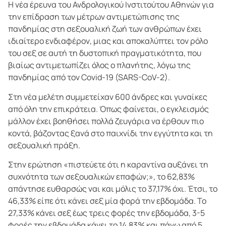
Η νέα έρευνα του Ανδρολογικού Ινστιτούτου Αθηνών για
την επίδραση των μέτρων αντιμετώπισης της
πανδημίας στη σεξουαλική ζωή των ανθρώπων έχει
ιδιαίτερο ενδιαφέρον, μιας και αποκαλύπτει τον ρόλο
του σεξ σε αυτή τη δυστοπική πραγματικότητα, που
βιαίως αντιμετωπίζει όλος ο πλανήτης, λόγω της
πανδημίας από τον Covid-19 (SARS-CoV-2).
Στη νέα μελέτη συμμετείχαν 600 άνδρες και γυναίκες
από όλη την επικράτεια. Όπως φαίνεται, ο εγκλεισμός
μάλλον έχει βοηθήσει πολλά ζευγάρια να έρθουν πιο
κοντά, βάζοντας ξανά στο παιχνίδι την εγγύτητα και τη
σεξουαλική πράξη.
Στην ερώτηση «πιστεύετε ότι η καραντίνα αυξάνει τη
συχνότητα των σεξουαλικών επαφών;», το 62,83%
απάντησε ευθαρσώς ναι και μόλις το 37,17% όχι. Έτσι, το
46,33% είπε ότι κάνει σεξ μία φορά την εβδομάδα. Το
27,33% κάνει σεξ έως τρεις φορές την εβδομάδα, 3-5
φορές την εβδομάδα κάνει το 14,83% και πάνω από 5