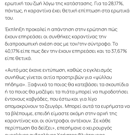
ερωτική του ζωή λόγω της κατάστασης. Για το 28,17%,
πάντως, η καραντίνα έχει θετική επίπτωση στα ερωτικά
του.
Έκπληξη προκαλεί η απάντηση στην ερώτηση πώς
έχουν επηρεάσει οι συνθήκες καραντίνας την
διαπροσωπική σχέση σας με τον/την σύντροφο. Το
40,17% είπε πως δεν την έχουν επηρεάσει και το 37,67%
είπε θετικά.
«Αυτό μας έκανε εντύπωση, καθώς ο εγκλεισμός
συνήθως γίνεται αιτία προστριβών για «ψύλλου
πήδημα». Ξαφνικά το ποιος θα κατεβάσει τα σκουπίδια
ή το ποιος θα μαζέψει τα πιάτα μπορεί να πυροδοτήσει
έντονους καβγάδες, που έστω και για λίγο
απομακρύνουν το ζευγάρι. Μπορεί αυτά τα ευρήματα να
τα βλέπουμε, επειδή είμαστε ακόμη στην αρχή της
καραντίνας και οι σύντροφοι αντέχουν. Σε κάθε
περίπτωση θα δείξει», επεσήμανε ο χειρουργός
ουρολόγος ανδρολόγος Χρήστος Φλιάτουρας.