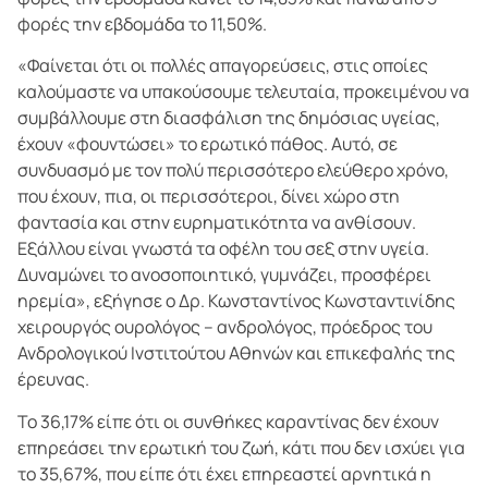
φορές την εβδομάδα το 11,50%.
«Φαίνεται ότι οι πολλές απαγορεύσεις, στις οποίες
καλούμαστε να υπακούσουμε τελευταία, προκειμένου να
συμβάλλουμε στη διασφάλιση της δημόσιας υγείας,
έχουν «φουντώσει» το ερωτικό πάθος. Αυτό, σε
συνδυασμό με τον πολύ περισσότερο ελεύθερο χρόνο,
που έχουν, πια, οι περισσότεροι, δίνει χώρο στη
φαντασία και στην ευρηματικότητα να ανθίσουν.
Εξάλλου είναι γνωστά τα οφέλη του σεξ στην υγεία.
Δυναμώνει το ανοσοποιητικό, γυμνάζει, προσφέρει
ηρεμία», εξήγησε ο Δρ. Κωνσταντίνος Κωνσταντινίδης
χειρουργός ουρολόγος – ανδρολόγος, πρόεδρος του
Ανδρολογικού Ινστιτούτου Αθηνών και επικεφαλής της
έρευνας.
Το 36,17% είπε ότι οι συνθήκες καραντίνας δεν έχουν
επηρεάσει την ερωτική του ζωή, κάτι που δεν ισχύει για
το 35,67%, που είπε ότι έχει επηρεαστεί αρνητικά η