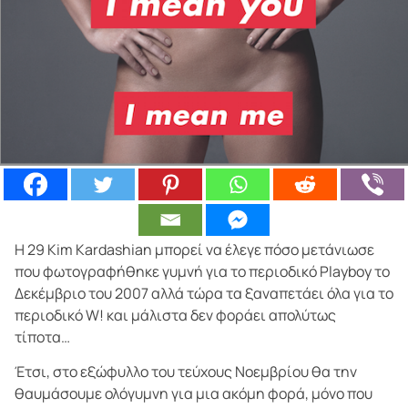
Η 29 Kim Kardashian μπορεί να έλεγε πόσο μετάνιωσε
που φωτογραφήθηκε γυμνή για το περιοδικό Playboy το
Δεκέμβριο του 2007 αλλά τώρα τα ξαναπετάει όλα για το
περιοδικό W! και μάλιστα δεν φοράει απολύτως
τίποτα…
Έτσι, στο εξώφυλλο του τεύχους Νοεμβρίου θα την
θαυμάσουμε ολόγυμνη για μια ακόμη φορά, μόνο που