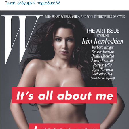
Γυμνή
,
ολόγυμνη
,
περιοδικό W