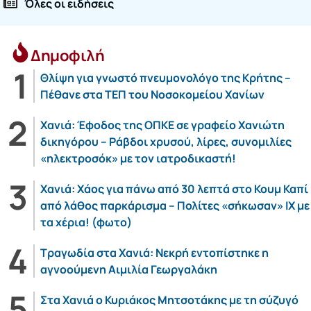
Όλες οι ειδήσεις
Δημοφιλή
Θλίψη για γνωστό πνευμονολόγο της Κρήτης –
Πέθανε στα ΤΕΠ του Νοσοκομείου Χανίων
Χανιά: Έφοδος της ΟΠΚΕ σε γραφείο Χανιώτη
δικηγόρου – Ράβδοι χρυσού, λίρες, συνομιλίες
«ηλεκτροσόκ» με τον ιατροδικαστή!
Χανιά: Χάος για πάνω από 30 λεπτά στο Κουμ Καπί
από λάθος παρκάρισμα – Πολίτες «σήκωσαν» ΙΧ με
τα χέρια! (φωτο)
Τραγωδία στα Χανιά: Νεκρή εντοπίστηκε η
αγνοούμενη Αιμιλία Γεωργαλάκη
Στα Χανιά ο Κυριάκος Μητσοτάκης με τη σύζυγό