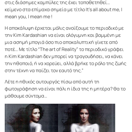
στις διάσημες καμπύλες της έχει τοποθετηθεί…
κείμενο στα επίμαχα σημεία με τίτλο It’s all about me, I
mean you, I mean me !
Η αποκάλυψη έρχεται μόλις ανοίξουμε το περιοδικό με
την Kim Kardashian να είναι ολόγυμνη και βαμμένη με
μια ασημή μπογιά όσο πιο αποκαλυπτική γίνετε από
ποτέ… Με τίτλο “The art of Reality” το περιοδικό γράφει
η Kim Kardashian δεν μπορεί να τραγουδήσει, να κάνει
την ηθοποιό, ή να χορεύει, αλλά βρήκε το ρόλο της ζωής
στην τέχνη να παίζει τον εαυτό της.”
Λέτε η ηθικός αυτουργός πίσω από αυτή τη
φωτογράφηση να είναι πάλι η ίδια της η μητέρα? θα το
μάθουμε σύντομα…