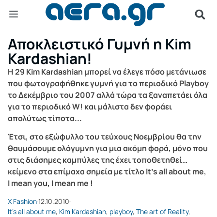
Αποκλειστικό Γυμνή η Kim
Kardashian!
Η 29 Kim Kardashian μπορεί να έλεγε πόσο μετάνιωσε
που φωτογραφήθηκε γυμνή για το περιοδικό Playboy
το Δεκέμβριο του 2007 αλλά τώρα τα ξαναπετάει όλα
για το περιοδικό W! και μάλιστα δεν φοράει
απολύτως τίποτα...
Έτσι, στο εξώφυλλο του τεύχους Νοεμβρίου θα την
θαυμάσουμε ολόγυμνη για μια ακόμη φορά, μόνο που
στις διάσημες καμπύλες της έχει τοποθετηθεί…
κείμενο στα επίμαχα σημεία με τίτλο It's all about me,
I mean you, I mean me !
Χ Fashion
12.10.2010
It's all about me
,
Kim Kardashian
,
playboy
,
The art of Reality
,