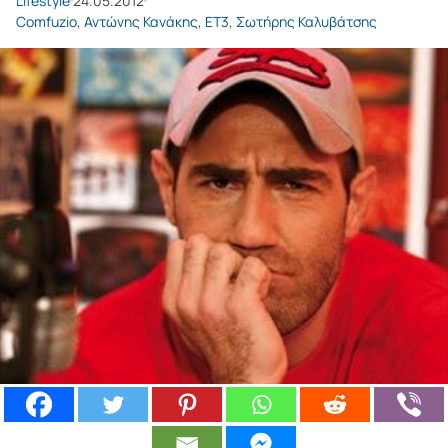
Lifestyle
24.05.2012
Comfuzio
,
Αντώνης Κανάκης
,
ΕΤ3
,
Σωτήρης Καλυβάτσης