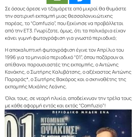
Σε όσους άρεσε να τζαμάρετε από μικροί θα θυμάστε
την σατιρική εκπομπή μιας θεσσαλονικιώτικης
παρέας, το “Comfuzio”, που ξεκίνησε να προβάλλεται
από την ΕΤ3. Γνωρίζατε, όμως, ότι τα παλικάρια είχαν
κάνει γυμνή φωτογράφιση για γνωστό περιοδικό;
Η αποκαλυπτική φωτογράφιση έγινε τον Απρίλιο του
1996 για το μηνιαίο περιοδικό “01”, όπου ποζάρουν οι
απίθανοι παρουσιαστές της εκπομπής, ο Αντώνης
Κανάκης, ο Σωτήρης Καλυβάτσης, ο αξέχαστος Αντώνης
Παραράς*, ο Σωτήρης Βακάρος και ο σκηνοθέτης της
εκπομπής Μιχάλης Λεάνης.
Όλοι τους, σε νεαρή ηλικία, αποδείκνυαν την τρέλα τους
με κάθε αφορμή εντός και εκτός “Comfuzio”!