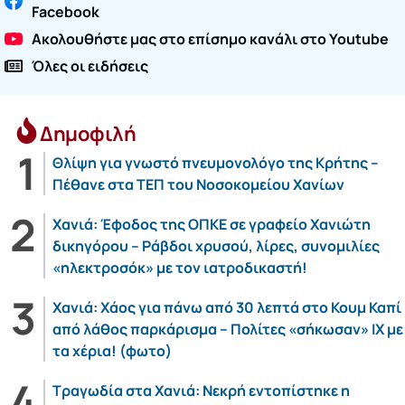
Facebook
Ακολουθήστε μας στο επίσημο κανάλι στο Youtube
Όλες οι ειδήσεις
Δημοφιλή
Θλίψη για γνωστό πνευμονολόγο της Κρήτης –
Πέθανε στα ΤΕΠ του Νοσοκομείου Χανίων
Χανιά: Έφοδος της ΟΠΚΕ σε γραφείο Χανιώτη
δικηγόρου – Ράβδοι χρυσού, λίρες, συνομιλίες
«ηλεκτροσόκ» με τον ιατροδικαστή!
Χανιά: Χάος για πάνω από 30 λεπτά στο Κουμ Καπί
από λάθος παρκάρισμα – Πολίτες «σήκωσαν» ΙΧ με
τα χέρια! (φωτο)
Τραγωδία στα Χανιά: Νεκρή εντοπίστηκε η