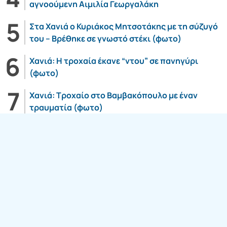
αγνοούμενη Αιμιλία Γεωργαλάκη
Στα Χανιά ο Κυριάκος Μητσοτάκης με τη σύζυγό
του – Βρέθηκε σε γνωστό στέκι (φωτο)
Χανιά: Η τροχαία έκανε “ντου” σε πανηγύρι
(φωτο)
Χανιά: Τροχαίο στο Βαμβακόπουλο με έναν
τραυματία (φωτο)