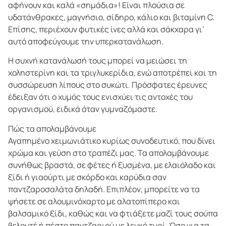
αφήνουν και καλά «σημάδια»! Είναι πλούσια σε
υδατάνθρακες, μαγνήσιο, σίδηρο, κάλιο και βιταμίνη C.
Επίσης, περιέχουν φυτικές ίνες αλλά και σάκχαρα γι’
αυτό αποφεύγουμε την υπερκατανάλωση.
Η συχνή κατανάλωσή τους μπορεί να μειώσει τη
χοληστερίνη και τα τριγλυκερίδια, ενώ αποτρέπει και τη
συσσώρευση λίπους στο συκώτι. Πρόσφατες έρευνες
έδειξαν ότι ο χυμός τους ενισχύει τις αντοχές του
οργανισμού, ειδικά όταν γυμναζόμαστε.
Πώς τα απολαμβάνουμε
Αγαπημένο χειμωνιάτικο κυρίως συνοδευτικό, που δίνει
χρώμα και γεύση στο τραπέζι μας. Τα απολαμβάνουμε
συνήθως βραστά, σε φέτες ή ξυσμένα, με ελαιόλαδο και
ξίδι ή γιαούρτι με σκόρδο και καρύδια σαν
παντζαροσαλάτα δηλαδή. Επιπλέον, μπορείτε να τα
ψήσετε σε αλουμινόχαρτο με αλατοπίπερο και
βαλσαμικό ξίδι, καθώς και να φτιάξετε μαζί τους σούπα
βελουτέ ή πέστο παντζαριού με λευκό τυρί. Όσο για τα