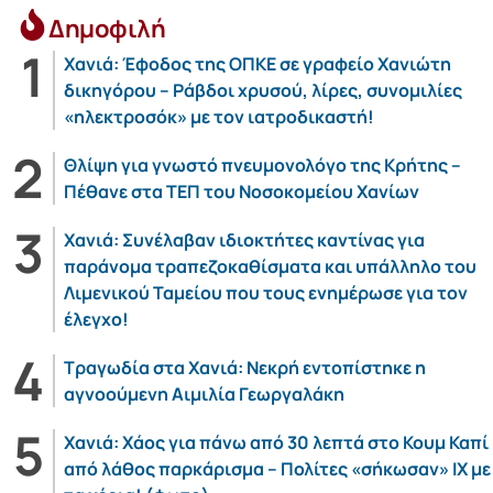
Δημοφιλή
Χανιά: Έφοδος της ΟΠΚΕ σε γραφείο Χανιώτη
δικηγόρου – Ράβδοι χρυσού, λίρες, συνομιλίες
«ηλεκτροσόκ» με τον ιατροδικαστή!
Θλίψη για γνωστό πνευμονολόγο της Κρήτης –
Πέθανε στα ΤΕΠ του Νοσοκομείου Χανίων
Χανιά: Συνέλαβαν ιδιοκτήτες καντίνας για
παράνομα τραπεζοκαθίσματα και υπάλληλο του
Λιμενικού Ταμείου που τους ενημέρωσε για τον
έλεγχο!
Τραγωδία στα Χανιά: Νεκρή εντοπίστηκε η
αγνοούμενη Αιμιλία Γεωργαλάκη
Χανιά: Χάος για πάνω από 30 λεπτά στο Κουμ Καπί
από λάθος παρκάρισμα – Πολίτες «σήκωσαν» ΙΧ με