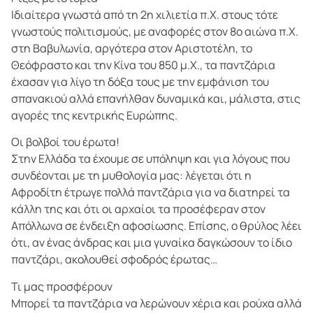
Ιδιαίτερα γνωστά από τη 2η χιλιετία π.Χ. στους τότε
γνωστούς πολιτισμούς, με αναφορές στον 8ο αιώνα π.Χ.
στη Βαβυλωνία, αργότερα στον Αριστοτέλη, το
Θεόφραστο και την Κίνα του 850 μ.Χ., τα παντζάρια
έχασαν για λίγο τη δόξα τους με την εμφάνιση του
σπανακιού αλλά επανήλθαν δυναμικά και, μάλιστα, στις
αγορές της κεντρικής Ευρώπης.
Οι βολβοί του έρωτα!
Στην Ελλάδα τα έχουμε σε υπόληψη και για λόγους που
συνδέονται με τη μυθολογία μας: λέγεται ότι η
Αφροδίτη έτρωγε πολλά παντζάρια για να διατηρεί τα
κάλλη της και ότι οι αρχαίοι τα προσέφεραν στον
Απόλλωνα σε ένδειξη αφοσίωσης. Επίσης, ο θρύλος λέει
ότι, αν ένας άνδρας και μια γυναίκα δαγκώσουν το ίδιο
παντζάρι, ακολουθεί σφοδρός έρωτας…
Τι μας προσφέρουν
Μπορεί τα παντζάρια να λερώνουν χέρια και ρούχα αλλά