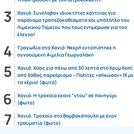
Χανιά: Συνέλαβαν ιδιοκτήτες καντίνας για
παράνομα τραπεζοκαθίσματα και υπάλληλο του
Λιμενικού Ταμείου που τους ενημέρωσε για τον
έλεγχο!
Τραγωδία στα Χανιά: Νεκρή εντοπίστηκε η
αγνοούμενη Αιμιλία Γεωργαλάκη
Χανιά: Χάος για πάνω από 30 λεπτά στο Κουμ Καπί
από λάθος παρκάρισμα – Πολίτες «σήκωσαν» ΙΧ με
τα χέρια! (φωτο)
Χανιά: Η τροχαία έκανε “ντου” σε πανηγύρι
(φωτο)
Χανιά: Τροχαίο στο Βαμβακόπουλο με έναν
τραυματία (φωτο)