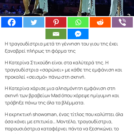
Η τραγουδίστρια μετά τη γέννηση του γιου της έχει
ξαναβρεί πλήρως τη φόρμα της
Η Κατερίνα Στικούδη είναι στα καλύτερά της. Η
τραγουδίστρια «σαρώνει» με κάθε της εμφάνιση και
προκαλεί «σεισμό» πάνω στη σκηνή.
Η Κατερίνα χάρισε μια αλησμόνητη εμφάνιση στη
σκηνή των βραβείων Mad όπου χόρεψε ημίγυμνη και
τράβηξε πάνω της όλα τα βλέμματα.
Η εκρηκτική showoman, ένας τίτλος που καλύπτει όλα
όσα κάνει με επιτυχία… Μοντέλο, τραγουδίστρια,
παρουσιάστρια καταφέρνει πάντα να ξεσηκώνει το