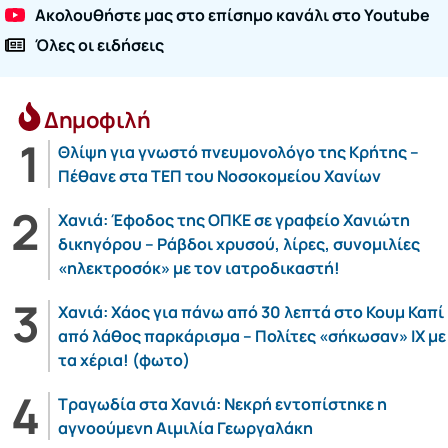
Ακολουθήστε μας στο επίσημο κανάλι στο Youtube
Όλες οι ειδήσεις
Δημοφιλή
Θλίψη για γνωστό πνευμονολόγο της Κρήτης –
Πέθανε στα ΤΕΠ του Νοσοκομείου Χανίων
Χανιά: Έφοδος της ΟΠΚΕ σε γραφείο Χανιώτη
δικηγόρου – Ράβδοι χρυσού, λίρες, συνομιλίες
«ηλεκτροσόκ» με τον ιατροδικαστή!
Χανιά: Χάος για πάνω από 30 λεπτά στο Κουμ Καπί
από λάθος παρκάρισμα – Πολίτες «σήκωσαν» ΙΧ με
τα χέρια! (φωτο)
Τραγωδία στα Χανιά: Νεκρή εντοπίστηκε η
αγνοούμενη Αιμιλία Γεωργαλάκη