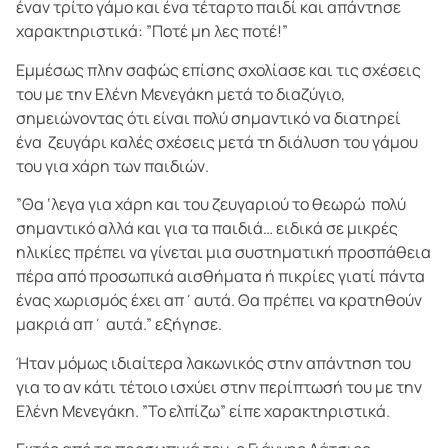
έναν τρίτο γάμο και ένα τέταρτο παιδί και απάντησε
χαρακτηριστικά: ”Ποτέ μη λες ποτέ!”
Εμμέσως πλην σαφώς επίσης σχολίασε και τις σχέσεις
του με την Ελένη Μενεγάκη μετά το διαζύγιο,
σημειώνοντας ότι είναι πολύ σημαντικό να διατηρεί
ένα ζευγάρι καλές σχέσεις μετά τη διάλυση του γάμου
του για χάρη των παιδιών.
”Θα ‘λεγα για χάρη και του ζευγαριού το θεωρώ πολύ
σημαντικό αλλά και για τα παιδιά… ειδικά σε μικρές
ηλικίες πρέπει να γίνεται μια συστηματική προσπάθεια
πέρα από προσωπικά αισθήματα ή πικρίες γιατί πάντα
ένας χωρισμός έχει απ΄αυτά. Θα πρέπει να κρατηθούν
μακριά απ΄ αυτά.” εξήγησε.
Ήταν μόμως ιδιαίτερα λακωνικός στην απάντηση του
για το αν κάτι τέτοιο ισχύει στην περίπτωσή του με την
Ελένη Μενεγάκη. ”Το ελπίζω” είπε χαρακτηριστικά.