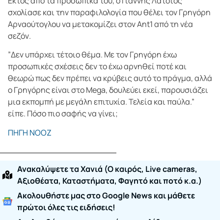
Εκτός από τα προσωπικά του, ο Γιάννης Λάτσιος
σχολίασε και την παραφιλολογία που θέλει τον Γρηγόρη
Αρναούτογλου να μετακομίζει στον Ant1 από τη νέα
σεζόν.
”Δεν υπάρχει τέτοιο θέμα. Με τον Γρηγόρη έχω
προσωπικές σχέσεις δεν το έχω αρνηθεί ποτέ και
θεωρώ πως δεν πρέπει να κρύβεις αυτό το πράγμα, αλλά
ο Γρηγόρης είναι στο Mega, δουλεύει εκεί, παρουσιάζει
μια εκπομπή με μεγάλη επιτυχία. Τελεία και παύλα.”
είπε. Πόσο πιο σαφής να γίνει;
ΠΗΓΗ ΝΟΟΖ
Ανακαλύψετε τα Χανιά (O καιρός, Live cameras,
Αξιοθέατα, Καταστήματα, Φαγητό και ποτό κ.α.)
Ακολουθήστε μας στο Google News και μάθετε
πρώτοι όλες τις ειδήσεις!