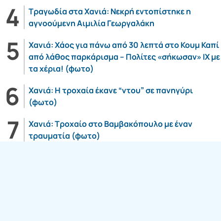
Τραγωδία στα Χανιά: Νεκρή εντοπίστηκε η
αγνοούμενη Αιμιλία Γεωργαλάκη
Χανιά: Χάος για πάνω από 30 λεπτά στο Κουμ Καπί
από λάθος παρκάρισμα – Πολίτες «σήκωσαν» ΙΧ με
τα χέρια! (φωτο)
Χανιά: Η τροχαία έκανε “ντου” σε πανηγύρι
(φωτο)
Χανιά: Τροχαίο στο Βαμβακόπουλο με έναν
τραυματία (φωτο)