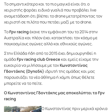
Το σημαντικότερο και το πιο μαγικό είναι ότι ο
χειριστής φοράει ειδικά γυαλιά που προβάλει live
αναμετάδοση ότι βλέπει το drone μετατρέποντας τον
χειριστή σε πιλότο που πετάει μαζί με το drone.
To
Fpv racing
έκανε την εμφάνιση του το 2014 στην
Αυστραλία και πλέον έχει κατακτήσει τον κόσμο με
παγκοσμίους αγώνες αλλά και εθνικούς αγώνες.
Στην Ελλάδα ήδη από το 2015 έχει δημιουργηθεί η
ομάδα
Fpv racing club Greece
και εμείς είχαμε την
ευκαιρία να μιλήσουμε με τον
Κωνσταντίνος
Γδοντάκης (Dyno54)
ιδρυτή της ομάδας και μας
παρουσιάζει το νέο άθλημα ή χόμπι όπως θέλετε
μπορείτε να το πείτε.
Ο Κωνσταντίνος Γδοντάκης μας αποκαλύπτει το Fpv
racing
Ο Κωνσταντίνος πριν μερικά χρόνια