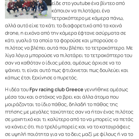
είδε στο youtube ένα βίντεο από
κάποιον να πιλοτάρει ένα
τετρακόπτερο με κάμερα πάνω,
αλλά αυτό είχε το κάτι το διαφορετικό από τα κοινά
drone, η εικόνα από την κάμερα έφτανε ασύρματα σε
κάτι γυαλιά τα οποία τα φορούσε και μπορούσε ο
πιλότος να βλέπει αυτά που βλέπει το τετρακόπτερο. Με
λίγα λόγια μπορούσε να πιλοτάρει το τετρακόπτερο του
σαν να καθόταν ο ίδιος μέσα, αμέσως άρχισε να το
ψάχνει τι είναι αυτό πως φτιάχνεται πως δουλεύει και
κάπως έτσι ξεκίνησε ο πυρετός.
Η ιδέα του
Fpv racing club Greece
γεννήθηκε αμέσως
μέσα του και ο στόχος να βρει και άλλα άτομα που
μοιράζονται το ίδιο πάθος, δηλαδή το πάθος της
πτήσης με μεγάλες ταχύτητες σαν να ήταν ένας πιλότος
σε μαχητικό και τι καλύτερο από το να μπορείς να πετάς
να κάνεις ότι πιο τρελό μπορείς και να το καταγράφεις
σε υψηλή ποιότητα για να το δεις μαζί με φίλους ή να το