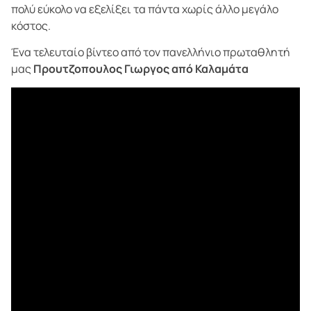
πολύ εύκολο να εξελίξει τα πάντα χωρίς άλλο μεγάλο
κόστος.
Ένα τελευταίο βίντεο από τον πανελλήνιο πρωταθλητή
μας
Προυτζοπουλος Γιωργος από Καλαμάτα