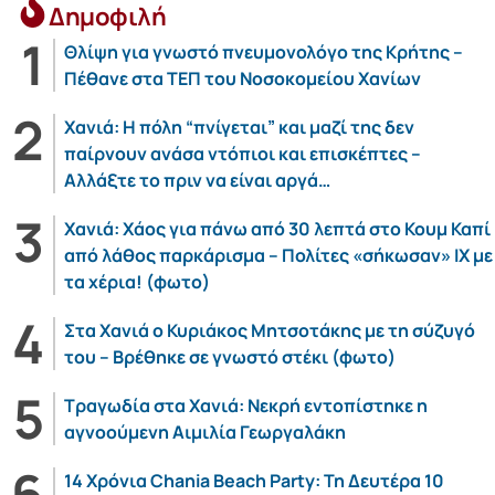
Δημοφιλή
Θλίψη για γνωστό πνευμονολόγο της Κρήτης –
Πέθανε στα ΤΕΠ του Νοσοκομείου Χανίων
Χανιά: Η πόλη “πνίγεται” και μαζί της δεν
παίρνουν ανάσα ντόπιοι και επισκέπτες –
Αλλάξτε το πριν να είναι αργά…
Χανιά: Χάος για πάνω από 30 λεπτά στο Κουμ Καπί
από λάθος παρκάρισμα – Πολίτες «σήκωσαν» ΙΧ με
τα χέρια! (φωτο)
Στα Χανιά ο Κυριάκος Μητσοτάκης με τη σύζυγό
του – Βρέθηκε σε γνωστό στέκι (φωτο)
Τραγωδία στα Χανιά: Νεκρή εντοπίστηκε η
αγνοούμενη Αιμιλία Γεωργαλάκη
14 Χρόνια Chania Beach Party: Τη Δευτέρα 10