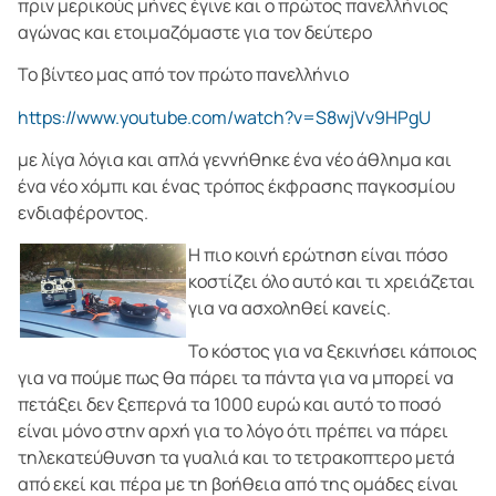
πριν μερικούς μήνες έγινε και ο πρώτος πανελλήνιος
αγώνας και ετοιμαζόμαστε για τον δεύτερο
Το βίντεο μας από τον πρώτο πανελλήνιο
https://www.youtube.com/watch?v=S8wjVv9HPgU
με λίγα λόγια και απλά γεννήθηκε ένα νέο άθλημα και
ένα νέο χόμπι και ένας τρόπος έκφρασης παγκοσμίου
ενδιαφέροντος.
Η πιο κοινή ερώτηση είναι πόσο
κοστίζει όλο αυτό και τι χρειάζεται
για να ασχοληθεί κανείς.
Το κόστος για να ξεκινήσει κάποιος
για να πούμε πως θα πάρει τα πάντα για να μπορεί να
πετάξει δεν ξεπερνά τα 1000 ευρώ και αυτό το ποσό
είναι μόνο στην αρχή για το λόγο ότι πρέπει να πάρει
τηλεκατεύθυνση τα γυαλιά και το τετρακοπτερο μετά
από εκεί και πέρα με τη βοήθεια από της ομάδες είναι