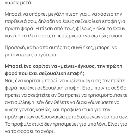
νιώσω μετά;
Μπορεί να υπάρχει μεγάλη πίεση για … να χάσεις την
παρθενιά σου, δηλαδή να έχεις σεξουαλική επαφή για
πρώτη φορά! Η πίεση από τους φίλους – όλοι το έχουν
κάνει – η ηλικία σου, η περιέργεια «να δω πώς είναι».
Προσοχή, κάτω από αυτές τις συνθήκες, μπορεί να
μετανιώσεις αργότερα.
Μπορεί ένα κορίτσι να «μείνει» έγκυος, την πρώτη
φορά που έχει σεξουαλική επαφή;
Ναι, ένα κορίτσι μπορεί να «μείνει» έγκυος την πρώτη
φορά που έχει σεξουαλική επαφή. Έτσι, πριν το σεξ θα
πρέπει να σκεφτείτε αν θα πρέπει να χρησιμοποιήσετε
αντισύλληψη, εάν δεν θέλετε να διακινδυνεύσετε να
γίνετε γονέας καθώς και προφυλακτικά για την
πρόληψη των σεξουαλικώς μεταδιδόμενων νοσημάτων.
Το προφυλακτικό δεν χρησιμεύει για μπαλόνι. Είναι για
να το φοράει το αγόρι.