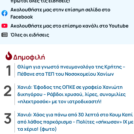
πρώτοι όλες τις ειδήσεις!
Ακολουθήστε μας στην επίσημη σελίδα στο
Facebook
Ακολουθήστε μας στο επίσημο κανάλι στο Youtube
Όλες οι ειδήσεις
Δημοφιλή
Θλίψη για γνωστό πνευμονολόγο της Κρήτης –
Πέθανε στα ΤΕΠ του Νοσοκομείου Χανίων
Χανιά: Έφοδος της ΟΠΚΕ σε γραφείο Χανιώτη
δικηγόρου – Ράβδοι χρυσού, λίρες, συνομιλίες
«ηλεκτροσόκ» με τον ιατροδικαστή!
Χανιά: Χάος για πάνω από 30 λεπτά στο Κουμ Καπί
από λάθος παρκάρισμα – Πολίτες «σήκωσαν» ΙΧ με
τα χέρια! (φωτο)