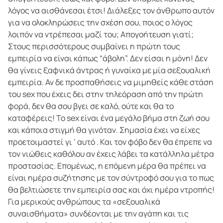
λόγος να αισθάνεσαι έτσι! Διάλεξες τον άνθρωπο αυτόν
για να ολοκληρώσεις την σχέση σου, ποιος ο λόγος
λοιπόν να ντρέπεσαι μαζί του; Απογοήτευση γιατί;
Στους περισσότερους συμβαίνει η πρώτη τους
εμπειρία να είναι κάπως “άβολη”. Δεν είσαι η μόνη! Δεν
θα γίνεις ξαφνικά άντρας ή γυναίκα με μία σεξουαλική
εμπειρία. Αν δε προσπαθήσεις να μιμηθείς κάθε στάση
του sex που έχεις δει στην τηλεόραση από την πρώτη
φορά, δεν θα σου βγει σε καλό, ούτε και θα το
καταφέρεις! Το sex είναι ένα μεγάλο βήμα στη ζωή σου
και κάποια στιγμή θα γινόταν. Σημασία έχει να είχες
προετοιμαστεί γι ‘ αυτό . Και τον φόβο δεν θα έπρεπε να
τον νιώθεις καθόλου αν έχεις λάβει τα κατάλληλα μέτρα
προστασίας. Επομένως, η επόμενη μέρα θα πρέπει να
είναι ημέρα συζήτησης με τον σύντροφό σου για το πως
θα βελτιώσετε την εμπειρία σας και όχι ημέρα ντροπής!
Για μερικούς ανθρώπους τα «σεξουαλικά
συναισθήματα» συνδέονται με την αγάπη και τις