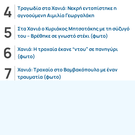
Τραγωδία στα Χανιά: Νεκρή εντοπίστηκε η
αγνοούμενη Αιμιλία Γεωργαλάκη
Στα Χανιά ο Κυριάκος Μητσοτάκης με τη σύζυγό
του – Βρέθηκε σε γνωστό στέκι (φωτο)
Χανιά: Η τροχαία έκανε “ντου” σε πανηγύρι
(φωτο)
Χανιά: Τροχαίο στο Βαμβακόπουλο με έναν
τραυματία (φωτο)