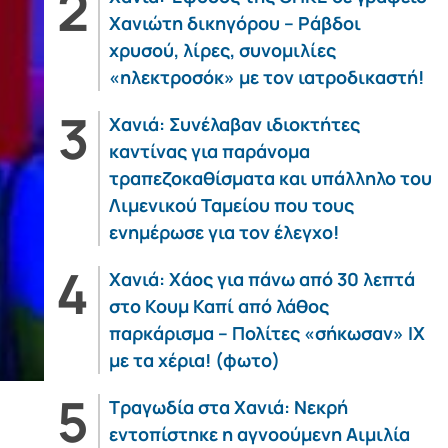
Χανιώτη δικηγόρου – Ράβδοι
χρυσού, λίρες, συνομιλίες
«ηλεκτροσόκ» με τον ιατροδικαστή!
Χανιά: Συνέλαβαν ιδιοκτήτες
καντίνας για παράνομα
τραπεζοκαθίσματα και υπάλληλο του
Λιμενικού Ταμείου που τους
ενημέρωσε για τον έλεγχο!
Χανιά: Χάος για πάνω από 30 λεπτά
στο Κουμ Καπί από λάθος
παρκάρισμα – Πολίτες «σήκωσαν» ΙΧ
με τα χέρια! (φωτο)
Τραγωδία στα Χανιά: Νεκρή
εντοπίστηκε η αγνοούμενη Αιμιλία