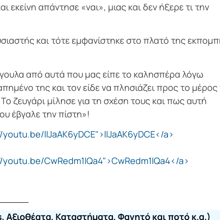
ι εκείνη απάντησε «ναι», μιας και δεν ήξερε τι την
υσιαστής και τότε εμφανίστηκε στο πλατό της εκπομπ
μάγουλα από αυτά που μας είπε το καλησπέρα λόγω
ημένο της και τον είδε να πλησιάζει προς το μέρος 
 Το ζευγάρι μίλησε για τη σχέση τους και πως αυτή
ου έβγαλε την πίστη»!
//youtu.be/llJaAK6yDCE">llJaAK6yDCE</a>
p://youtu.be/CwRedm1IQa4">CwRedm1IQa4</a>
, Αξιοθέατα, Καταστήματα, Φαγητό και ποτό κ.α.)