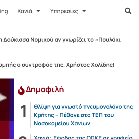
ing
Χανιά
Υπηρεσίες
η Δούκισσα Νομικού αν γνωρίζει το «Πουλάκι
πομπής ο σύντροφός της, Χρήστος Χολίδης!
Δημοφιλή
Θλίψη για γνωστό πνευμονολόγο της
Κρήτης – Πέθανε στα ΤΕΠ του
Νοσοκομείου Χανίων
Χανιά: Έφοδος της ΟΠΚΕ σε γραφείο