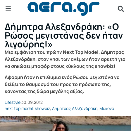
Δήμητρα Αλεξανδράκη: «Ο
Ρώσος μεγιστάνας δεν ήταν
λιγούρης!»
Μια εμφάνιση του πρώην
Next Top Model, Δήμητρας
Αλεξανδράκη,
στον νησί των ανέμων ήταν αρκετή για
να σηκώσει μποφόρ στους κύκλους της showbiz!
Αφορμή ήταν η επιθυμία ενός Ρώσου μεγιστάνα να
δείξει το θαυμασμό του προς το πρόσωπο της,
κάνοντας της δώρα μεγάλης αξίας.
Lifestyle
30.09.2012
next top model
,
showbiz
,
Δήμητρας Αλεξανδράκη
,
Μύκονο