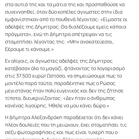
στα αυτιά της και τα μάτια της και προσπαθούσε να
συνεννοηθεί, όταν δύο κοπέλες άγνωστες στην ίδια
εμφανίστηκαν από το πουθενά λέγοντας: «Είμαστε οι
αδελφές της Δήμητρας. Θα διαλέξουμε εμείς κάποια
πράγματα», ενώ τη Δήμητρα απέτρεψαν να τις
σταματήσει λέγοντας της: «Μην ανακατεύεσαι,
ξέρουμε τι κάνουμε.»
Εν ολίγοις, οι άγνωστες αδελφές της Δήμητρας
κατέβασαν όλο το μαγαζί, φτάνοντας το λογαριασμό
στις 37.500 ευρώ! Ωστόσο, να σημειώσουμε πως το
μοντέλο παρά ταύτα, παραδέχτηκε πως ο Ρώσος
μεγιστάνας ήταν πολύ ευγενικός και δεν της ζήτησε
τίποτα, διευκρινίζοντας: «Δεν ήταν ο άνθρωπος
κανένας λιγούρης. Ήθελε να μου κάνει δώρο.»
Η Δήμητρα Αλεξανδράκη παραδέχεται ότι δεν κάνει
πλέον δουλειές που τη μειώνουν, έχει σταματήσει τις
σέξυ φωτογραφήσεις και πως είναι τυχερή που ο