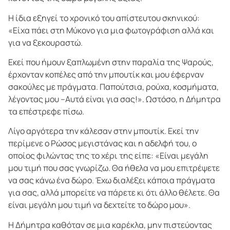
Η ίδια εξηγεί το χρονικό του απίστευτου σκηνικού:
«Είχα πάει στη Μύκονο για μια φωτογράφιση αλλά και
για να ξεκουραστώ.
Εκεί που ήμουν ξαπλωμένη στην παραλία της Ψαρούς,
έρχονταν κοπέλες από την μπουτίκ και μου έφερναν
σακούλες με πράγματα. Παπούτσια, ρούχα, κοσμήματα,
λέγοντας μου –Αυτά είναι για σας!». Ωστόσο, η Δήμητρα
τα επέστρεφε πίσω.
Λίγο αργότερα την κάλεσαν στην μπουτίκ. Εκεί την
περίμενε ο Ρώσος μεγιστάνας και η αδελφή του, ο
οποίος φιλώντας της το χέρι της είπε: «Είναι μεγάλη
μου τιμή που σας γνωρίζω. Θα ήθελα να μου επιτρέψετε
να σας κάνω ένα δώρο. Έχω διαλέξει κάποια πράγματα
για σας, αλλά μπορείτε να πάρετε κι ότι άλλο θέλετε. Θα
είναι μεγάλη μου τιμή να δεχτείτε το δώρο μου».
Η Δήμητρα καθόταν σε μια καρέκλα, μην πιστεύοντας