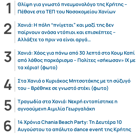
Θλίψη για γνωστό πνευμονολόγο της Κρήτης –
Πέθανε στα ΤΕΠ του Νοσοκομείου Χανίων
Χανιά: Η πόλη “πνίγεται” και μαζί της δεν
παίρνουν ανάσα ντόπιοι και επισκέπτες –
Αλλάξτε το πριν να είναι αργά…
Χανιά: Χάος για πάνω από 30 λεπτά στο Κουμ Καπί
από λάθος παρκάρισμα – Πολίτες «σήκωσαν» ΙΧ με
τα χέρια! (φωτο)
Στα Χανιά ο Κυριάκος Μητσοτάκης με τη σύζυγό
του – Βρέθηκε σε γνωστό στέκι (φωτο)
Τραγωδία στα Χανιά: Νεκρή εντοπίστηκε η
αγνοούμενη Αιμιλία Γεωργαλάκη
14 Χρόνια Chania Beach Party: Τη Δευτέρα 10
Αυγούστου το απόλυτο dance event της Κρήτης