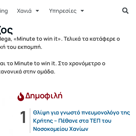
ing
Χανιά
Υπηρεσίες
ζος
ga, «Minute to win it». Τελικά τα κατάφερε ο
ική του εκπομπή.
 το Minute to win it. Στο χρονόμετρο ο
κανονικά στην ομάδα.
Δημοφιλή
Θλίψη για γνωστό πνευμονολόγο της
Κρήτης – Πέθανε στα ΤΕΠ του
Νοσοκομείου Χανίων