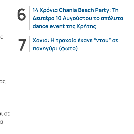
,
14 Χρόνια Chania Beach Party: Τη
Δευτέρα 10 Αυγούστου το απόλυτο
dance event της Κρήτης
το
Χανιά: Η τροχαία έκανε “ντου” σε
πανηγύρι (φωτο)
τας
ι σε
θα