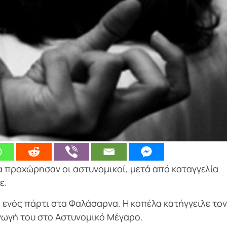
 προχώρησαν οι αστυνομικοί, μετά από καταγγελία
ε.
α ενός πάρτι στα Φαλάσαρνα. Η κοπέλα κατήγγειλε τον
γωγή του στο Αστυνομικό Μέγαρο.