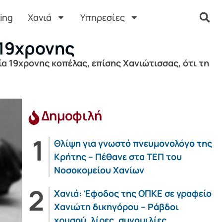
ing
Χανιά
Υπηρεσίες
 19χρονης
α 19χρονης κοπέλας, επίσης Χανιώτισσας, ότι τη
Δημοφιλή
Θλίψη για γνωστό πνευμονολόγο της
Κρήτης – Πέθανε στα ΤΕΠ του
Νοσοκομείου Χανίων
Χανιά: Έφοδος της ΟΠΚΕ σε γραφείο
Χανιώτη δικηγόρου – Ράβδοι
χρυσού, λίρες, συνομιλίες